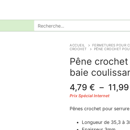
Rechercher
:
ACCUEIL
FERMETURES POUR C
CROCHET
PÊNE CROCHET POUR
Pêne crochet 
baie coulissa
4,79
€
–
11,9
Pênes crochet pour serrure
Longueur de 35,3 à 3
Epaisseur 3mm.