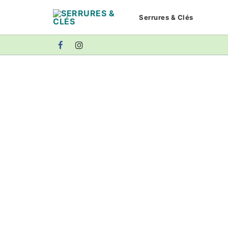
Aller
Serrures & Clés
au
contenu