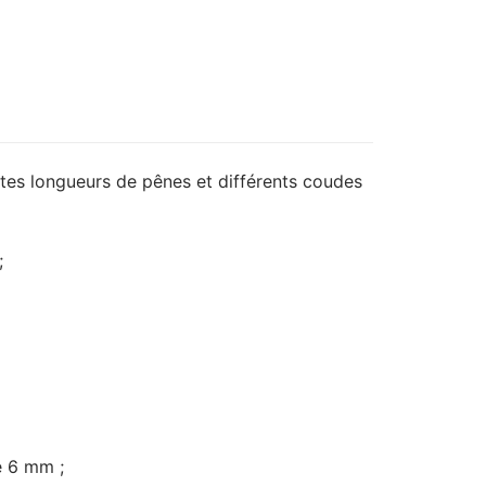
rentes longueurs de pênes et différents coudes
;
é 6 mm ;