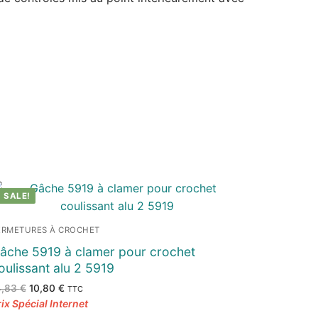
SALE!
ERMETURES À CROCHET
âche 5919 à clamer pour crochet
oulissant alu 2 5919
Le
Le
4,83
€
10,80
€
TTC
prix
prix
initial
actuel
était :
est :