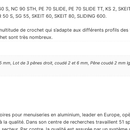
 60 S, NC 90 STH, PE 70 SLIDE, PE 70 SLIDE TT, KS 2, SKEIT
50 S, SG 55, SKEIT 60, SKEIT 80, SLIDING 600.
ultitude de crochet qui s’adapte aux différents profils des
het sont très nombreux.
5 mm, Lot de 3 pênes droit, coudé 2 et 6 mm, Pêne coudé 2 mm 
ssoires pour menuiseries en aluminium, leader en Europe, o
 la qualité. Dans son centre de recherches travaillent 51 spé
u secteur. Par contre, la qualité est assurée par un système