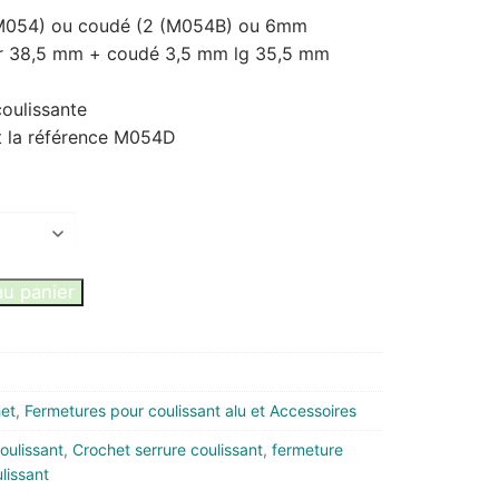
 (M054) ou coudé (2 (M054B) ou 6mm
r 38,5 mm + coudé 3,5 mm lg 35,5 mm
coulissante
t la référence M054D
au panier
het
,
Fermetures pour coulissant alu et Accessoires
oulissant
,
Crochet serrure coulissant
,
fermeture
lissant