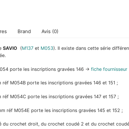
coulissante
SAV
res
Brand
Avis (0)
te
SAVIO
(
M137
et
M053
). Il existe dans cette série diffé
ée.
054 porte les inscriptions gravées 146 ->
fiche fournisseur
éf M054B porte les inscriptions gravées 146 et 151 ;
éf M054C porte les inscriptions gravées 147 et 157 ;
 réf M054E porte les inscriptions gravées 145 et 152 ;
 du crochet droit, du crochet coudé 2 et du crochet coud