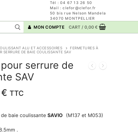
Tél : 04 67 13 26 50
Mail : clefor@clefor.fr
50 bis rue Nelson Mandela
34070 MONTPELLIER
MON COMPTE
CART
/
0,00
€
OULISSANT ALU ET ACCESSOIRES
FERMETURES À
 SERRURE DE BAIE COULISSANTE SAV
pour serrure de
nte SAV
Plage
9
€
TTC
de
prix :
 de baie coulissante
SAVIO
(M137 et M053)
4,79 €
à
8.5mm .
11,99 €