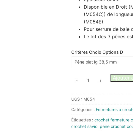
Disponible en Droit
(M054C)) de longueu
(M054E)
Pour serrure de baie 
Le lot des 3 pênes es
Critères Choix Options D
quantité
Ajouter 
-
+
de
Pêne
UGS :
M054
crochet
pour
Catégories :
Fermetures à croc
serrure
Étiquettes :
crochet fermeture c
de
crochet savio
,
pene crochet cou
baie