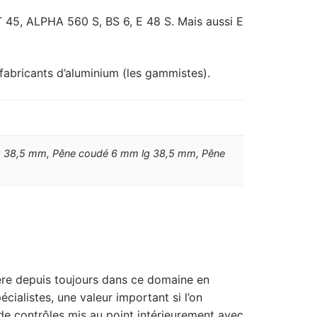
 45, ALPHA 560 S, BS 6, E 48 S. Mais aussi E
 fabricants d’aluminium (les gammistes).
lg 38,5 mm, Pêne coudé 6 mm lg 38,5 mm, Pêne
père depuis toujours dans ce domaine en
cialistes, une valeur important si l’on
 de contrôles mis au point intérieurement avec