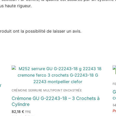
lus haute rigueur.
duit ont la possibilité de laisser un avis.
F
r
CRÉMONE SERRURE MULTIPOINT ENCASTRÉE
G
c
Crémone GU G-22243-18 – 3 Crochets à
Cylindre
1
82,18
€
TTC