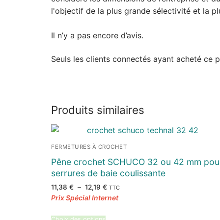
l'objectif de la plus grande sélectivité et la p
Il n’y a pas encore d’avis.
Seuls les clients connectés ayant acheté ce pro
Produits similaires
FERMETURES À CROCHET
Pêne crochet SCHUCO 32 ou 42 mm pou
serrures de baie coulissante
Plage
11,38
€
–
12,19
€
TTC
de
prix :
11,38 €
à
12,19 €
Choix des options