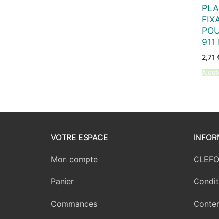
PLA
FIX
POU
911
2,71
Ajout
VOTRE ESPACE
INFOR
Mon compte
CLEFOR
Panier
Condit
Commandes
Conten