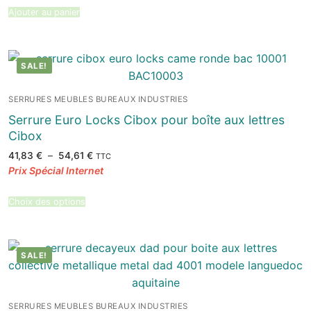
64,90 €.
49,87 €.
Ajouter au panier
SALE!
SERRURES MEUBLES BUREAUX INDUSTRIES
Serrure Euro Locks Cibox pour boîte aux lettres
Cibox
Plage
41,83
€
–
54,61
€
TTC
de
prix :
41,83 €
à
54,61 €
Choix des options
SALE!
SERRURES MEUBLES BUREAUX INDUSTRIES