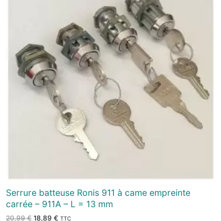
Serrure batteuse Ronis 911 à came empreinte
carrée – 911A – L = 13 mm
Le
Le
20,99
€
18,89
€
TTC