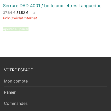
Serrure DAD 4001 / boite aux lettres Languedoc
Le
Le
37,64
€
31,52
€
TTC
prix
prix
initial
actuel
était :
est :
37,64 €.
31,52 €.
Ajouter au panier
VOTRE ESPACE
Mon compte
Panier
Commandes