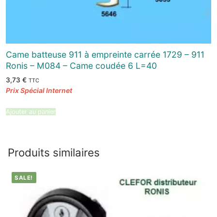
Came batteuse 911 à empreinte carrée 1729 – 911
Ronis – M084 – Came coudée 6 L=40
3,73
€
TTC
Ajouter au panier
Produits similaires
SALE!