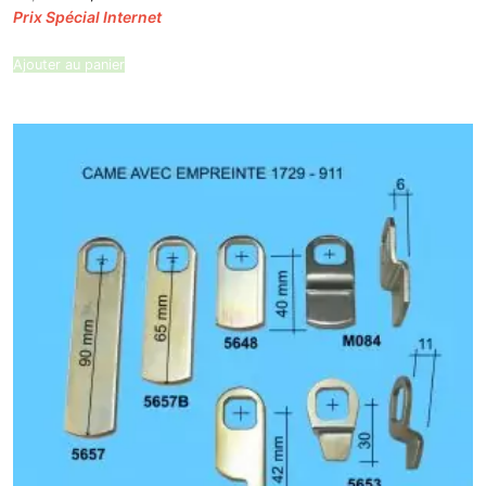
prix
prix
initial
actuel
était :
est :
20,99 €.
18,89 €.
Ajouter au panier