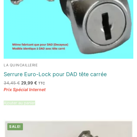
LA QUINCAILLERIE
Serrure Euro-Lock pour DAD tête carrée
Le
Le
34,45
€
29,99
€
TTC
prix
prix
initial
actuel
était :
est :
34,45 €.
29,99 €.
Ajouter au panier
SALE!