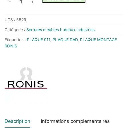
-
+
de
PLAQUE
UGS :
5529
DE
FIXATION
Catégorie :
Serrures meubles bureaux industries
40X35
Étiquettes :
PLAQUE 911
,
PLAQUE DAD
,
PLAQUE MONTAGE
POUR
RONIS
EMPREINTE
911
DECENTREE
Description
Informations complémentaires