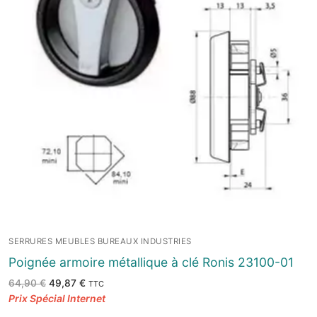
SERRURES MEUBLES BUREAUX INDUSTRIES
Poignée armoire métallique à clé Ronis 23100-01
Le
Le
64,90
€
49,87
€
TTC
prix
prix
initial
actuel
était :
est :