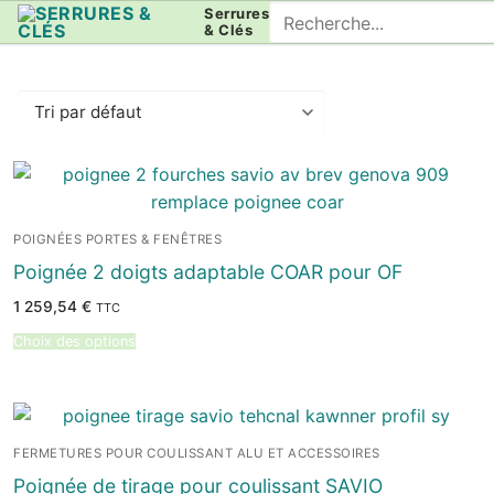
Aller
Rechercher
Serrures
& Clés
au
:
contenu
POIGNÉES PORTES & FENÊTRES
Poignée 2 doigts adaptable COAR pour OF
1 259,54
€
TTC
Choix des options
FERMETURES POUR COULISSANT ALU ET ACCESSOIRES
Poignée de tirage pour coulissant SAVIO