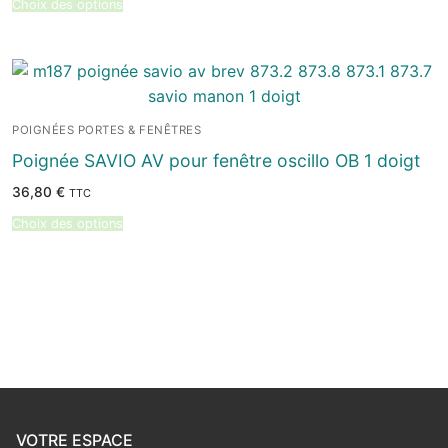
Choix des options
était :
est :
62,96 €.
59,99 €.
POIGNÉES PORTES & FENÊTRES
Poignée SAVIO AV pour fenêtre oscillo OB 1 doigt
36,80
€
TTC
Choix des options
VOTRE ESPACE