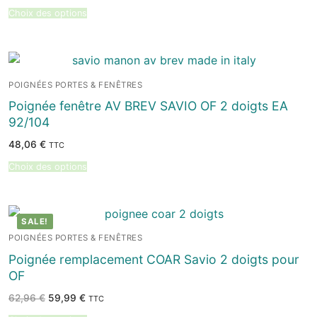
Choix des options
POIGNÉES PORTES & FENÊTRES
Poignée fenêtre AV BREV SAVIO OF 2 doigts EA
92/104
48,06
€
TTC
Choix des options
SALE!
POIGNÉES PORTES & FENÊTRES
Poignée remplacement COAR Savio 2 doigts pour
OF
Le
Le
62,96
€
59,99
€
TTC
prix
prix
initial
actuel