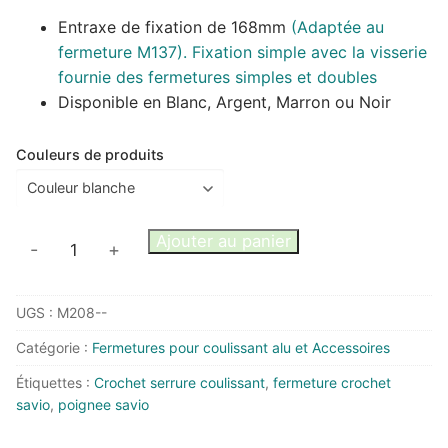
Entraxe de fixation de 168mm
(Adaptée au
fermeture M137). Fixation simple avec la visserie
fournie des fermetures simples et doubles
Disponible en Blanc, Argent, Marron ou Noir
Couleurs de produits
quantité
Ajouter au panier
-
+
de
Poignée
UGS :
M208--
de
tirage
Catégorie :
Fermetures pour coulissant alu et Accessoires
pour
Étiquettes :
Crochet serrure coulissant
,
fermeture crochet
coulissant
savio
,
poignee savio
SAVIO