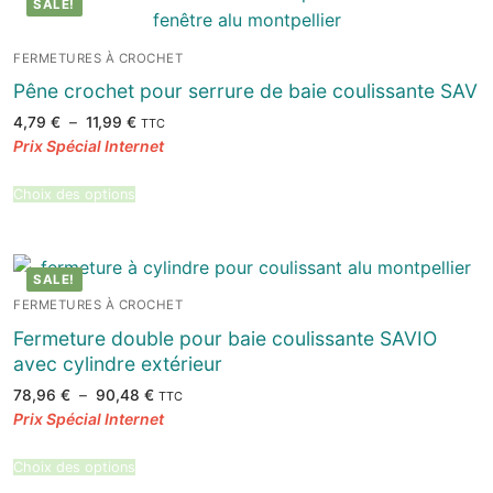
SALE!
FERMETURES À CROCHET
Pêne crochet pour serrure de baie coulissante SAV
Plage
4,79
€
–
11,99
€
TTC
de
prix :
4,79 €
à
11,99 €
Choix des options
SALE!
FERMETURES À CROCHET
Fermeture double pour baie coulissante SAVIO
avec cylindre extérieur
Plage
78,96
€
–
90,48
€
TTC
de
prix :
78,96 €
à
90,48 €
Choix des options