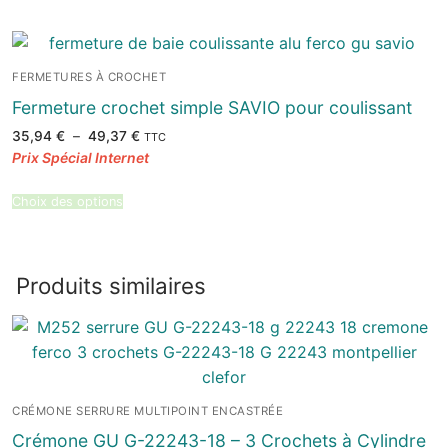
FERMETURES À CROCHET
Fermeture crochet simple SAVIO pour coulissant
Plage
35,94
€
–
49,37
€
TTC
de
prix :
35,94 €
à
49,37 €
Choix des options
Produits similaires
CRÉMONE SERRURE MULTIPOINT ENCASTRÉE
Crémone GU G-22243-18 – 3 Crochets à Cylindre