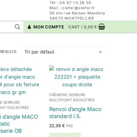
Tél : 04 67 13 26 50
Mail : clefor@clefor.fr
50 bis rue Nelson Mandela
34070 MONTPELLIER
MON COMPTE
CART
/
0,00
€
 RESULTS
CRÉMONE SERRURE
MULTIPOINT ENCASTRÉE
E SERRURE
INT ENCASTRÉE
Renvoi d’angle Maco
standard i.S.
i d’angle MACO
atic
22,39
€
TTC
serie OB
Ajouter au panier