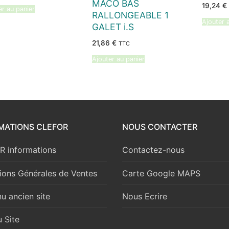
MACO BAS
initial
actuel
19,24
€
er au panier
était :
est :
RALLONGEABLE 1
27,26 €.
23,98 €.
Ajouter 
GALET i.S
21,86
€
TTC
Ajouter au panier
MATIONS CLEFOR
NOUS CONTACTER
 informations
Contactez-nous
ions Générales de Ventes
Carte Google MAPS
u ancien site
Nous Ecrire
 Site