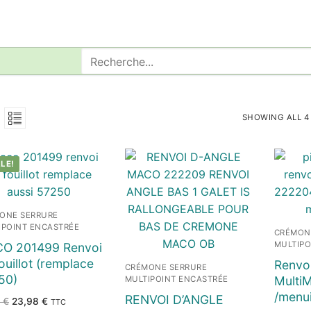
Rechercher
:
SHOWING ALL 4
LE!
ONE SERRURE
IPOINT ENCASTRÉE
CRÉMON
MULTIPO
O 201499 Renvoi
ouillot (remplace
Renvo
CRÉMONE SERRURE
50)
MultiM
MULTIPOINT ENCASTRÉE
/menui
RENVOI D’ANGLE
Le
Le
6
€
23,98
€
TTC
prix
prix