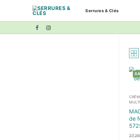
Aller
Serrures & Clés
au
contenu
SA
CRÉM
MULT
MAC
de f
572
27,2