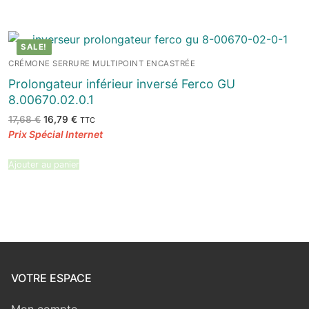
SALE!
CRÉMONE SERRURE MULTIPOINT ENCASTRÉE
Prolongateur inférieur inversé Ferco GU
8.00670.02.0.1
Le
Le
17,68
€
16,79
€
TTC
prix
prix
initial
actuel
était :
est :
17,68 €.
16,79 €.
Ajouter au panier
VOTRE ESPACE