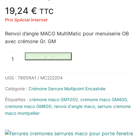
19,24
€
TTC
Renvoi d’angle MACO MultiMatic pour menuiserie OB
avec crémone Gr. GM
quantité
Ajouter au panier
de
Renvoi
UGS :
7865RA1 / MC222204
d'angle
MACO
Catégorie :
Crémone Serrure Multipoint Encastrée
MultiMatic
Étiquettes :
crémone maco GM1050
,
cremone maco GM400
,
/menuiserie
cremone maco GM600
,
renvoi d'angle maco
,
serrure cremone
OB
maco montpellier