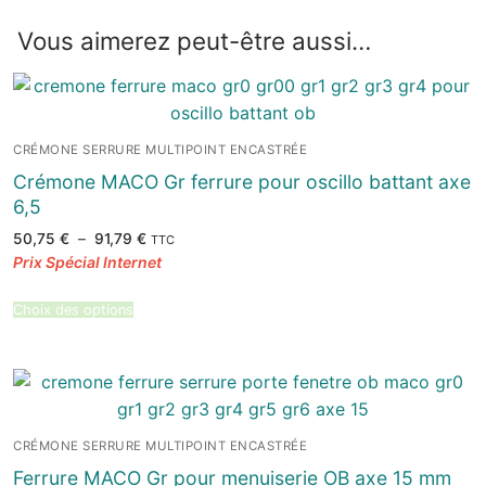
Vous aimerez peut-être aussi…
CRÉMONE SERRURE MULTIPOINT ENCASTRÉE
Crémone MACO Gr ferrure pour oscillo battant axe
6,5
Plage
50,75
€
–
91,79
€
TTC
de
prix :
50,75 €
à
91,79 €
Choix des options
CRÉMONE SERRURE MULTIPOINT ENCASTRÉE
Ferrure MACO Gr pour menuiserie OB axe 15 mm