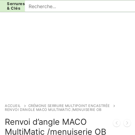
Aller
Rechercher
Serrures
& Clés
au
:
contenu
ACCUEIL
CRÉMONE SERRURE MULTIPOINT ENCASTRÉE
RENVOI D’ANGLE MACO MULTIMATIC /MENUISERIE OB
Renvoi d’angle MACO
MultiMatic /menuiserie OB