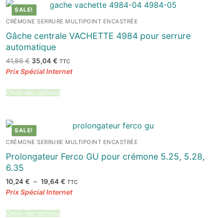
SALE!
CRÉMONE SERRURE MULTIPOINT ENCASTRÉE
Gâche centrale VACHETTE 4984 pour serrure
automatique
Le
Le
41,86
€
35,04
€
TTC
prix
prix
initial
actuel
était :
est :
41,86 €.
35,04 €.
Choix des options
SALE!
CRÉMONE SERRURE MULTIPOINT ENCASTRÉE
Prolongateur Ferco GU pour crémone 5.25, 5.28,
6.35
Plage
10,24
€
–
19,64
€
TTC
de
prix :
10,24 €
à
19,64 €
Choix des options