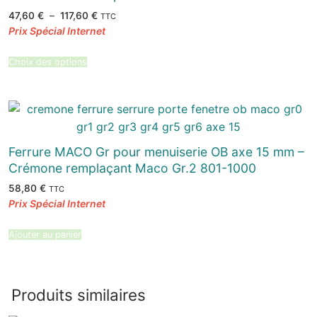
Plage
47,60
€
–
117,60
€
TTC
de
prix :
47,60 €
à
117,60 €
Choix des options
Ferrure MACO Gr pour menuiserie OB axe 15 mm –
Crémone remplaçant Maco Gr.2 801-1000
58,80
€
TTC
Ajouter au panier
Produits similaires