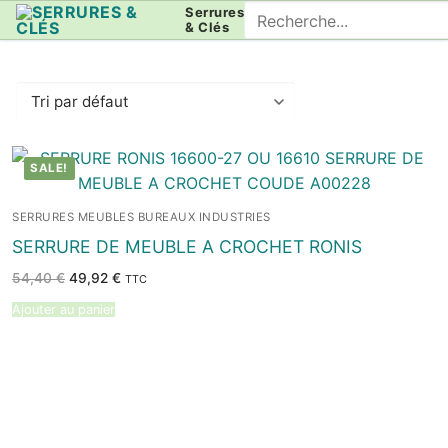
Aller
Rechercher
Serrures
& Clés
au
:
contenu
SALE!
SERRURES MEUBLES BUREAUX INDUSTRIES
SERRURE DE MEUBLE A CROCHET RONIS
Le
Le
54,40
€
49,92
€
TTC
prix
prix
initial
actuel
Ajouter au panier
était :
est :
54,40 €.
49,92 €.