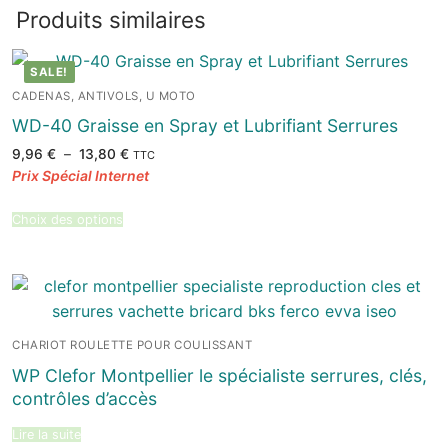
Produits similaires
SALE!
CADENAS, ANTIVOLS, U MOTO
WD-40 Graisse en Spray et Lubrifiant Serrures
Plage
9,96
€
–
13,80
€
TTC
de
prix :
9,96 €
à
13,80 €
Choix des options
CHARIOT ROULETTE POUR COULISSANT
WP Clefor Montpellier le spécialiste serrures, clés,
contrôles d’accès
Lire la suite