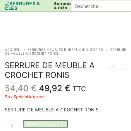
Aller
Rechercher
Serrures
& Clés
au
:
contenu
ACCUEIL
SERRURES MEUBLES BUREAUX INDUSTRIES
SERRURE
DE MEUBLE A CROCHET RONIS
SERRURE DE MEUBLE A
CROCHET RONIS
Le
Le
54,40
€
49,92
€
TTC
prix
prix
initial
actuel
SERRURE DE MEUBLE A CROCHET RONIS
était :
est :
54,40 €.
49,92 €.
quantité
Ajouter au panier
de