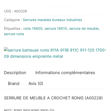
SERRURE
UGS :
A00228
DE
MEUBLE
Catégorie :
Serrures meubles bureaux industries
A
Étiquettes :
ronis 16600
,
serrure 16610
,
serrure de meuble
,
CROCHET
serrure ronis
RONIS
Description
Informations complémentaires
Brand
Avis (0)
SERRURE DE MEUBLE A CROCHET RONIS (A00228)
MOTS : RONIS 16610 RONIS 16600-27/r