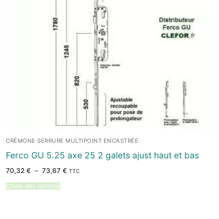
CRÉMONE SERRURE MULTIPOINT ENCASTRÉE
Ferco GU 5.25 axe 25 2 galets ajust haut et bas
Plage
70,32
€
–
73,67
€
TTC
de
prix :
Choix des options
70,32 €
à
73,67 €