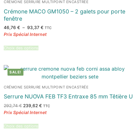
CRÉMONE SERRURE MULTIPOINT ENCASTRÉE
Crémone MACO GM1050 – 2 galets pour porte
fenêtre
Plage
46,76
€
–
93,37
€
TTC
de
prix :
46,76 €
à
93,37 €
Choix des options
SALE!
CRÉMONE SERRURE MULTIPOINT ENCASTRÉE
Serrure NUOVA FEB TF3 Entraxe 85 mm Têtière U
Le
Le
292,74
€
239,62
€
TTC
prix
prix
initial
actuel
était :
est :
292,74 €.
239,62 €.
Choix des options