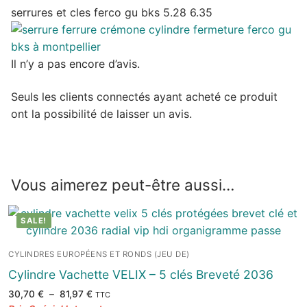
serrures et cles ferco gu bks 5.28 6.35
Il n’y a pas encore d’avis.
Seuls les clients connectés ayant acheté ce produit
ont la possibilité de laisser un avis.
Vous aimerez peut-être aussi…
SALE!
CYLINDRES EUROPÉENS ET RONDS (JEU DE)
Cylindre Vachette VELIX – 5 clés Breveté 2036
Plage
30,70
€
–
81,97
€
TTC
de