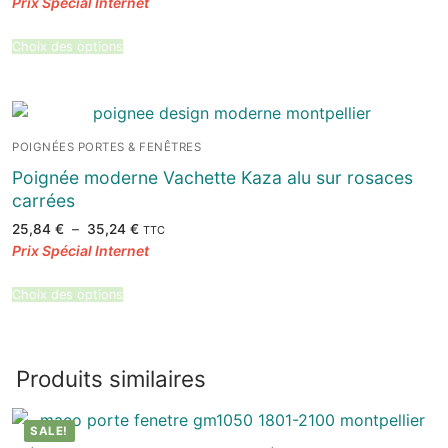
prix :
30,70 €
à
81,97 €
Choix des options
POIGNÉES PORTES & FENÊTRES
Poignée moderne Vachette Kaza alu sur rosaces
carrées
Plage
25,84
€
–
35,24
€
TTC
de
prix :
25,84 €
à
35,24 €
Choix des options
Produits similaires
SALE!