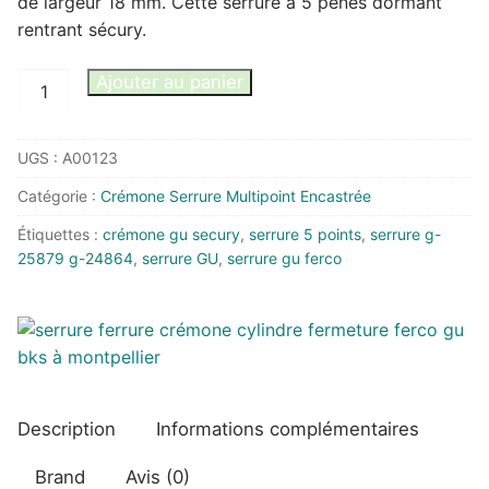
de largeur 18 mm. Cette serrure a 5 pênes dormant
rentrant sécury.
quantité
Ajouter au panier
de
Crémone
UGS :
A00123
GU
5
Catégorie :
Crémone Serrure Multipoint Encastrée
points
Étiquettes :
crémone gu secury
,
serrure 5 points
,
serrure g-
SECURY
25879 g-24864
,
serrure GU
,
serrure gu ferco
MR4
Description
Informations complémentaires
Brand
Avis (0)