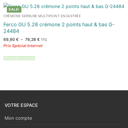
SALE!
CRÉMONE SERRURE MULTIPOINT ENCASTRÉE
Ferco GU 5.28 crémone 2 points haut & bas G-
24484
Plage
69,90
€
–
76,28
€
TTC
de
prix :
69,90 €
à
76,28 €
Choix des options
VOTRE ESPACE
Mon compte