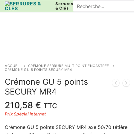
Aller
Rechercher
Serrures
& Clés
au
:
contenu
ACCUEIL
CRÉMONE SERRURE MULTIPOINT ENCASTRÉE
CRÉMONE GU 5 POINTS SECURY MR4
Crémone GU 5 points
SECURY MR4
210,58
€
TTC
Crémone GU 5 points SECURY MR4 axe 50/70 tétière