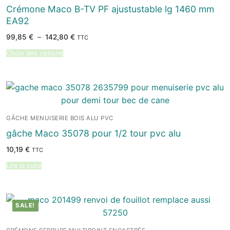
Crémone Maco B-TV PF ajustustable lg 1460 mm
EA92
Plage
99,85
€
–
142,80
€
TTC
de
prix :
Choix des options
99,85 €
à
142,80 €
GÂCHE MENUISERIE BOIS ALU PVC
gâche Maco 35078 pour 1/2 tour pvc alu
10,19
€
TTC
Lire la suite
SALE!