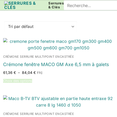
Aller
Rechercher
Serrures
& Clés
au
:
contenu
CRÉMONE SERRURE MULTIPOINT ENCASTRÉE
Crémone fenêtre MACO GM Axe 6,5 mm à galets
Plage
61,36
€
–
84,04
€
TTC
de
prix :
Choix des options
61,36 €
à
84,04 €
CRÉMONE SERRURE MULTIPOINT ENCASTRÉE