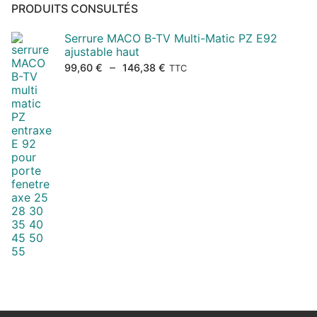
PRODUITS CONSULTÉS
Serrure MACO B-TV Multi-Matic PZ E92
ajustable haut
Plage
–
99,60
€
146,38
€
TTC
de
prix :
99,60 €
à
146,38 €