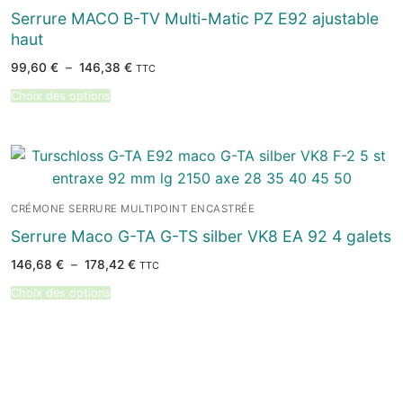
Serrure MACO B-TV Multi-Matic PZ E92 ajustable
haut
Plage
99,60
€
–
146,38
€
TTC
de
prix :
Choix des options
99,60 €
à
146,38 €
CRÉMONE SERRURE MULTIPOINT ENCASTRÉE
Serrure Maco G-TA G-TS silber VK8 EA 92 4 galets
Plage
146,68
€
–
178,42
€
TTC
de
prix :
Choix des options
146,68 €
à
178,42 €