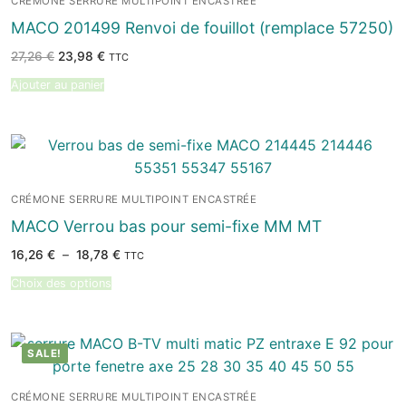
CRÉMONE SERRURE MULTIPOINT ENCASTRÉE
MACO 201499 Renvoi de fouillot (remplace 57250)
Le
Le
27,26
€
23,98
€
TTC
prix
prix
initial
actuel
Ajouter au panier
était :
est :
27,26 €.
23,98 €.
CRÉMONE SERRURE MULTIPOINT ENCASTRÉE
MACO Verrou bas pour semi-fixe MM MT
Plage
16,26
€
–
18,78
€
TTC
de
prix :
Choix des options
16,26 €
à
18,78 €
SALE!
CRÉMONE SERRURE MULTIPOINT ENCASTRÉE