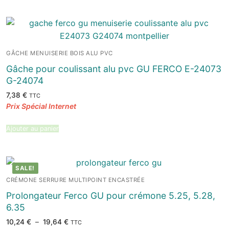
GÂCHE MENUISERIE BOIS ALU PVC
Gâche pour coulissant alu pvc GU FERCO E-24073
G-24074
7,38
€
TTC
Ajouter au panier
SALE!
CRÉMONE SERRURE MULTIPOINT ENCASTRÉE
Prolongateur Ferco GU pour crémone 5.25, 5.28,
6.35
Plage
10,24
€
–
19,64
€
TTC
de