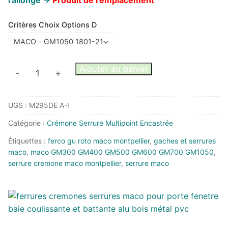
Critères Choix Options D
quantité
Ajouter au panier
-
+
de
Crémone
UGS :
M295DE A-I
fenêtre
MACO
Catégorie :
Crémone Serrure Multipoint Encastrée
GM
Étiquettes :
ferco gu roto maco montpellier
,
gaches et serrures
Axe
maco
,
maco GM300 GM400 GM500 GM600 GM700 GM1050
,
6,5
serrure cremone maco montpellier
,
serrure maco
mm
à
galets