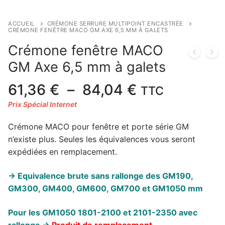
ACCUEIL
CRÉMONE SERRURE MULTIPOINT ENCASTRÉE
CRÉMONE FENÊTRE MACO GM AXE 6,5 MM À GALETS
Crémone fenêtre MACO
GM Axe 6,5 mm à galets
Plage
61,36
€
–
84,04
€
TTC
de
prix :
Crémone MACO pour fenêtre et porte série GM
61,36 €
n’existe plus. Seules les équivalences vous seront
à
expédiées en remplacement.
84,04 €
-> Equivalence brute sans rallonge des GM190,
GM300, GM400, GM600, GM700 et GM1050 mm
Pour les GM1050 1801-2100 et 2101-2350 avec
rallonge ->
Produit de remplacement