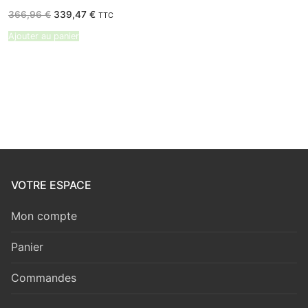
Le
Le
366,96
€
339,47
€
TTC
prix
prix
initial
actuel
Ajouter au panier
était :
est :
366,96 €.
339,47 €.
VOTRE ESPACE
Mon compte
Panier
Commandes