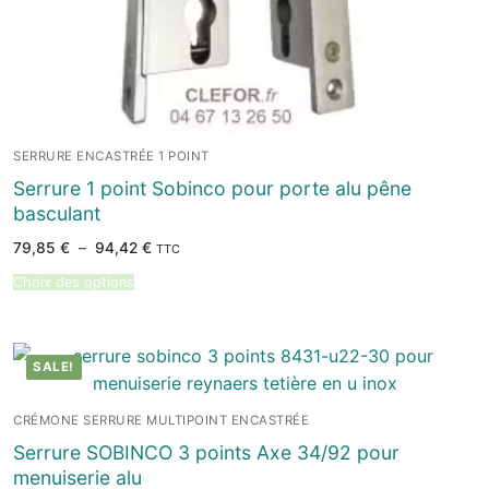
SERRURE ENCASTRÉE 1 POINT
Serrure 1 point Sobinco pour porte alu pêne
basculant
Plage
79,85
€
–
94,42
€
TTC
de
prix :
Choix des options
79,85 €
à
94,42 €
SALE!
CRÉMONE SERRURE MULTIPOINT ENCASTRÉE
Serrure SOBINCO 3 points Axe 34/92 pour
menuiserie alu