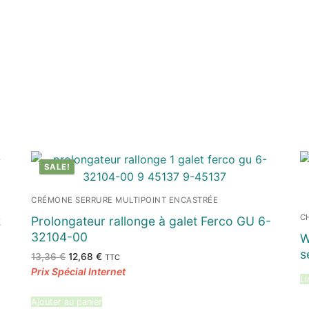
SALE!
CRÉMONE SERRURE MULTIPOINT ENCASTRÉE
C
2
Prolongateur rallonge à galet Ferco GU 6-
32104-00
W
s
Le
Le
13,36
€
12,68
€
TTC
prix
prix
initial
actuel
Li
était :
est :
13,36 €.
12,68 €.
Ajouter au panier