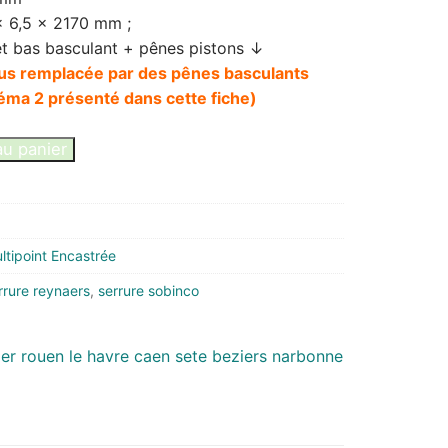
x 6,5 x 2170 mm ;
et bas basculant + pênes pistons ↓
plus remplacée par des pênes basculants
éma 2 présenté dans cette fiche)
au panier
tipoint Encastrée
rrure reynaers
,
serrure sobinco