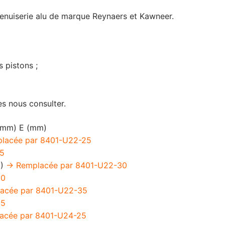
nuiserie alu de marque Reynaers et Kawneer.
 pistons ;
es nous consulter.
(mm) E (mm)
placée par 8401-U22-25
25
2)
-> Remplacée par 8401-U22-30
30
lacée par 8401-U22-35
35
lacée par 8401-U24-25