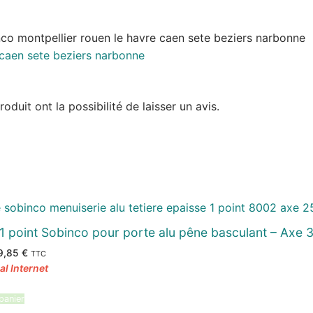
inco montpellier rouen le havre caen sete beziers narbonne
duit ont la possibilité de laisser un avis.
 1 point Sobinco pour porte alu pêne basculant – Axe
e
Le
9,85
€
TTC
ix
prix
itial
actuel
ait :
est :
4,42 €.
79,85 €.
panier