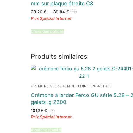
mm sur plaque étroite C8
Plage
38,20
€
–
39,84
€
TTC
de
prix :
38,20 €
à
39,84 €
Choix des options
Produits similaires
CRÉMONE SERRURE MULTIPOINT ENCASTRÉE
Crémone à larder Ferco GU série 5.28 – 
galets lg 2200
101,29
€
TTC
Ajouter au panier