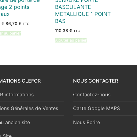
ge 2 points
BASCULANTE
raux
METALLIQUE 1 POINT
BAS
Le
Le
1
€
86,70
€
TTC
prix
prix
110,38
€
initial
actuel
TTC
er au panier
était :
est :
90,71 €.
86,70 €.
Ajouter au panier
MATIONS CLEFOR
NOUS CONTACTER
 informations
Contactez-nous
ions Générales de Ventes
Carte Google MAPS
u ancien site
Nous Ecrire
 Site