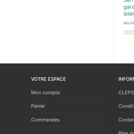
gara
laté
90,7
Ajout
VOTRE ESPACE
INFOR
Mon compte
CLEFOR
Panier
Condit
Commandes
Conten
Plan du