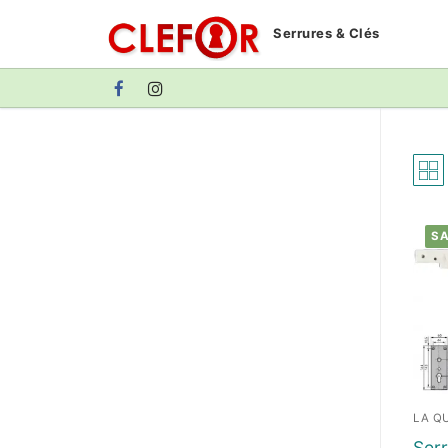
Aller
Serrures & Clés
au
contenu
SA
LA QU
Serr