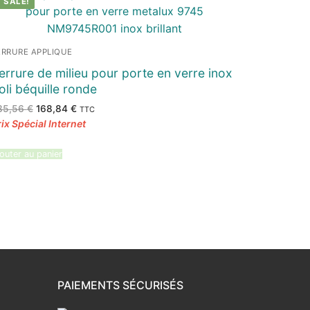
SALE!
ERRURE APPLIQUE
errure de milieu pour porte en verre inox
oli béquille ronde
Le
Le
35,56
€
168,84
€
TTC
prix
prix
initial
actuel
était :
est :
235,56 €.
168,84 €.
outer au panier
PAIEMENTS SÉCURISÉS