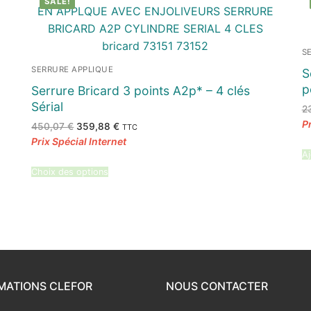
SALE!
S
SERRURE APPLIQUE
S
p
Serrure Bricard 3 points A2p* – 4 clés
Sérial
2
Le
Le
450,07
€
359,88
€
TTC
prix
prix
initial
actuel
était :
est :
Aj
450,07 €.
359,88 €.
Choix des options
MATIONS CLEFOR
NOUS CONTACTER