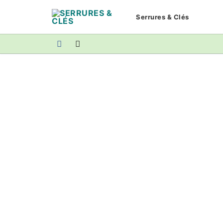
Aller
Serrures & Clés
au
contenu