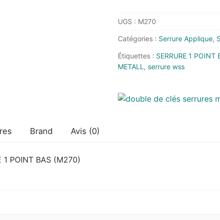
SERRURE
UGS :
M270
PORTE
BASCULANTE
Catégories :
Serrure Applique
,
S
METALLIQUE
Étiquettes :
SERRURE 1 POINT 
1
METALL
,
serrure wss
POINT
BAS
res
Brand
Avis (0)
1 POINT BAS (M270)