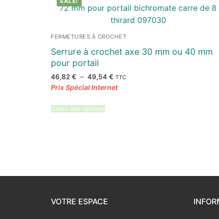
SALE!
FERMETURES À CROCHET
Serrure à crochet axe 30 mm ou 40 mm
pour portail
Plage
46,82
€
–
49,54
€
TTC
de
prix :
46,82 €
à
49,54 €
Choix des options
VOTRE ESPACE
INFOR