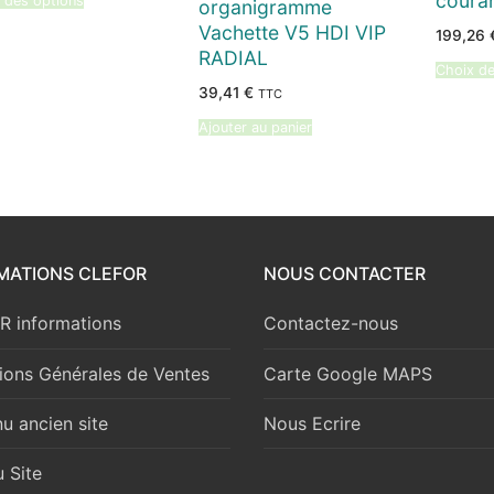
couran
 des options
organigramme
69,02 €
à
Vachette V5 HDI VIP
199,26
93,86 €
RADIAL
Choix de
39,41
€
TTC
Ajouter au panier
MATIONS CLEFOR
NOUS CONTACTER
 informations
Contactez-nous
ions Générales de Ventes
Carte Google MAPS
u ancien site
Nous Ecrire
 Site