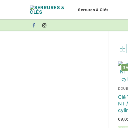
Aller
Serrures & Clés
au
contenu
SA
DOUB
Clé 
NT /
cyli
69,0