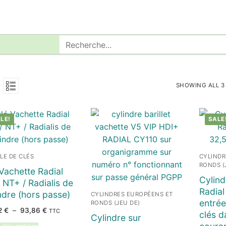
Rechercher
:
SHOWING ALL 3
LE!
SALE
LE DE CLÉS
CYLINDR
RONDS (
Vachette Radial
Cylind
 NT+ / Radialis de
Radial
ndre (hors passe)
CYLINDRES EUROPÉENS ET
entrée
RONDS (JEU DE)
Plage
2
€
–
93,86
€
TTC
clés da
Cylindre sur
de
prix :