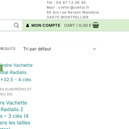
Tél : 04 67 13 26 50
Mail : clefor@clefor.fr
50 bis rue Nelson Mandela
34070 MONTPELLIER
MON COMPTE
CART
/
0,00
€
 RESULTS
!
ES EUROPÉENS ET
JEU DE)
re Vachette
 Radialis 2
s – 3 clés (4
ns les tailles