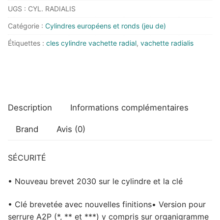
UGS :
CYL. RADIALIS
Vachette
Radial
Catégorie :
Cylindres européens et ronds (jeu de)
Radialis
Étiquettes :
cles cylindre vachette radial
,
vachette radialis
2
entrées
-
3
clés
Description
Informations complémentaires
(4
clés
Brand
Avis (0)
dans
les
tailles
SÉCURITÉ
courantes)
• Nouveau brevet 2030 sur le cylindre et la clé
• Clé brevetée avec nouvelles finitions• Version pour
serrure A2P (*, ** et ***) y compris sur organigramme