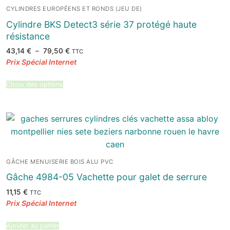
CYLINDRES EUROPÉENS ET RONDS (JEU DE)
Cylindre BKS Detect3 série 37 protégé haute
résistance
Plage
43,14
€
–
79,50
€
TTC
de
prix :
43,14 €
à
79,50 €
Choix des options
GÂCHE MENUISERIE BOIS ALU PVC
Gâche 4984-05 Vachette pour galet de serrure
11,15
€
TTC
Ajouter au panier