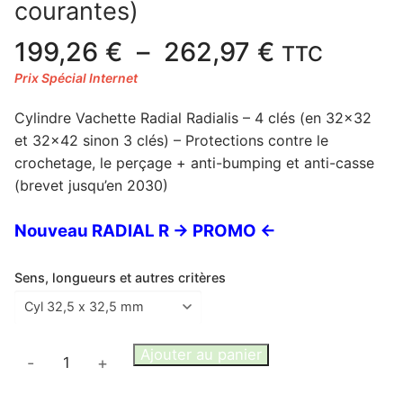
courantes)
Plage
199,26
€
–
262,97
€
TTC
de
prix :
Cylindre Vachette Radial Radialis – 4 clés (en 32×32
199,26 €
et 32×42 sinon 3 clés) – Protections contre le
à
crochetage, le perçage + anti-bumping et anti-casse
262,97 €
(brevet jusqu’en 2030)
Nouveau RADIAL R -> PROMO <-
Sens, longueurs et autres critères
quantité
Ajouter au panier
-
+
de
Cylindre