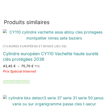
Produits similaires
CYLINDRES EUROPÉENS ET RONDS (JEU DE)
Cylindre européen CY110 Vachette haute sureté
clés protégées 2036
Plage
43,45
€
–
75,70
€
TTC
de
prix :
43,45 €
à
75,70 €
Choix des options