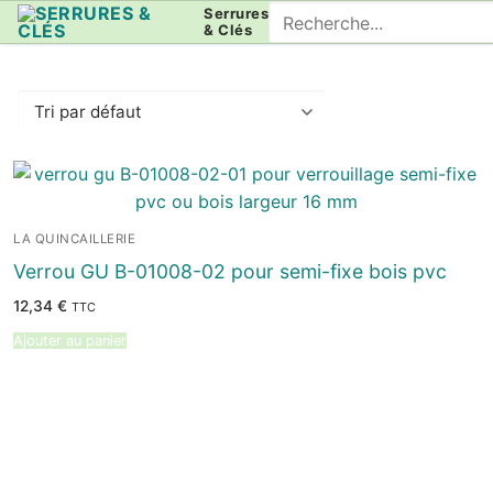
Aller
Rechercher
Serrures
& Clés
au
:
contenu
LA QUINCAILLERIE
Verrou GU B-01008-02 pour semi-fixe bois pvc
12,34
€
TTC
Ajouter au panier