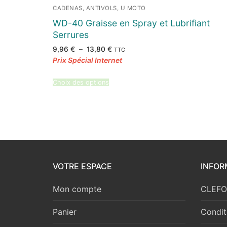
CADENAS, ANTIVOLS, U MOTO
WD-40 Graisse en Spray et Lubrifiant
Serrures
Plage
9,96
€
–
13,80
€
TTC
de
prix :
9,96 €
à
13,80 €
Choix des options
VOTRE ESPACE
INFOR
Mon compte
CLEFOR
Panier
Condit