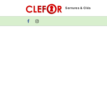
Aller
Serrures & Clés
au
contenu