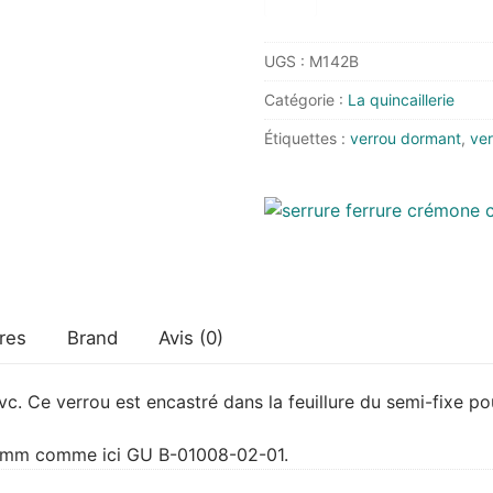
de
Verrou
UGS :
M142B
GU
B-
Catégorie :
La quincaillerie
01008-
Étiquettes :
verrou dormant
,
ver
02
pour
semi-
fixe
bois
pvc
res
Brand
Avis (0)
. Ce verrou est encastré dans la feuillure du semi-fixe po
6 mm comme ici GU B-01008-02-01.