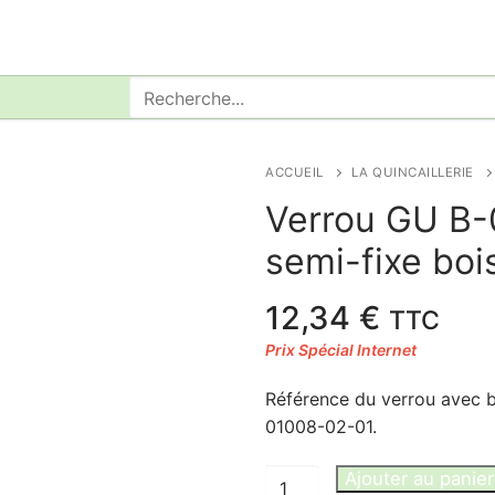
Rechercher
:
ACCUEIL
LA QUINCAILLERIE
Verrou GU B-
semi-fixe boi
12,34
€
TTC
Référence du verrou avec
01008-02-01.
quantité
Ajouter au panier