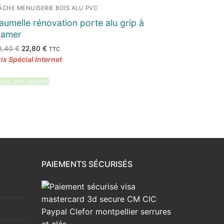
ÂCHE MENUISERIE BOIS ALU PVC
aumelle rénovation porte alu grip à
lamer
Le
Le
3,40
€
22,80
€
TTC
prix
prix
initial
actuel
était :
est :
23,40 €.
22,80 €.
oix des options
PAIEMENTS SÉCURISÉS