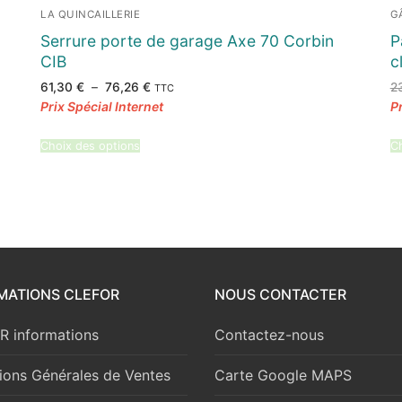
LA QUINCAILLERIE
G
Serrure porte de garage Axe 70 Corbin
P
CIB
c
Plage
61,30
€
–
76,26
€
2
TTC
de
prix :
61,30 €
à
76,26 €
Choix des options
Ch
MATIONS CLEFOR
NOUS CONTACTER
 informations
Contactez-nous
ions Générales de Ventes
Carte Google MAPS