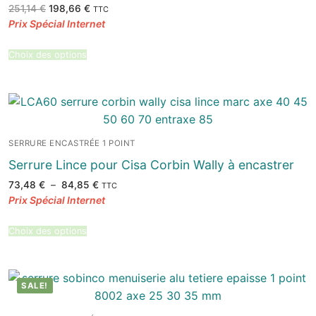
Le
Le
251,14
€
198,66
€
TTC
prix
prix
initial
actuel
était :
est :
251,14 €.
198,66 €.
Choix des options
SERRURE ENCASTRÉE 1 POINT
Serrure Lince pour Cisa Corbin Wally à encastrer
Plage
73,48
€
–
84,85
€
TTC
de
prix :
73,48 €
à
84,85 €
Choix des options
SALE!