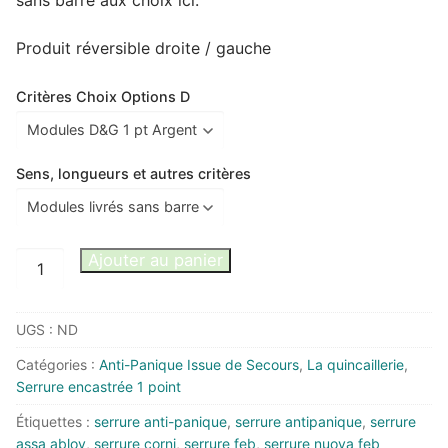
Produit réversible droite / gauche
Critères Choix Options D
Sens, longueurs et autres critères
quantité
Ajouter au panier
de
Antipanique
UGS :
ND
NUOVA
FEB
Catégories :
Anti-Panique Issue de Secours
,
La quincaillerie
,
Assa
Serrure encastrée 1 point
Abloy
Étiquettes :
serrure anti-panique
,
serrure antipanique
,
serrure
Corni
assa abloy
,
serrure corni
,
serrure feb
,
serrure nuova feb