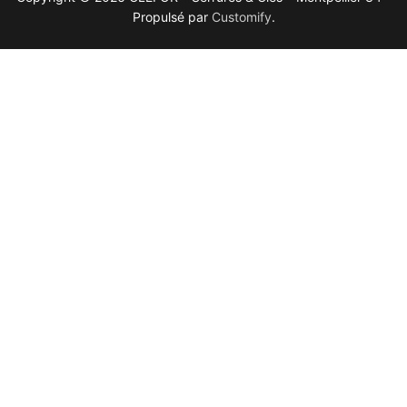
Propulsé par
Customify
.