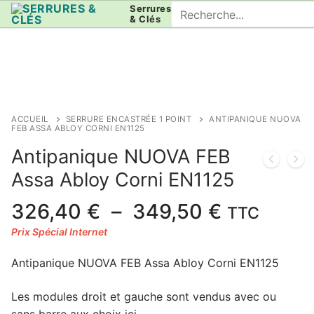
Aller
Rechercher
Serrures
& Clés
au
:
contenu
ACCUEIL
SERRURE ENCASTRÉE 1 POINT
ANTIPANIQUE NUOVA
FEB ASSA ABLOY CORNI EN1125
Antipanique NUOVA FEB
Assa Abloy Corni EN1125
Plage
326,40
€
–
349,50
€
TTC
de
prix :
Antipanique NUOVA FEB Assa Abloy Corni EN1125
326,40 €
à
Les modules droit et gauche sont vendus avec ou
349,50 €
sans barre aux choix ici.