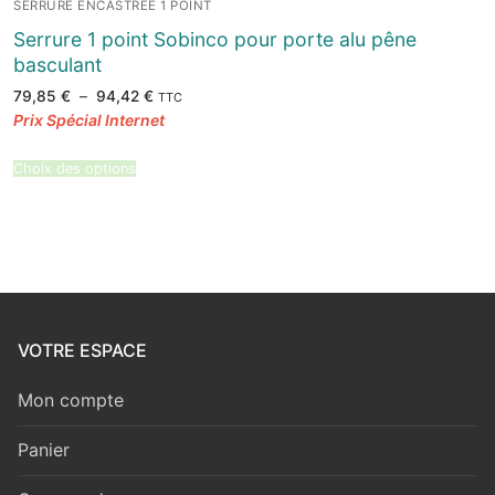
SERRURE ENCASTRÉE 1 POINT
Serrure 1 point Sobinco pour porte alu pêne
basculant
Plage
79,85
€
–
94,42
€
TTC
de
prix :
79,85 €
à
94,42 €
Choix des options
VOTRE ESPACE
Mon compte
Panier