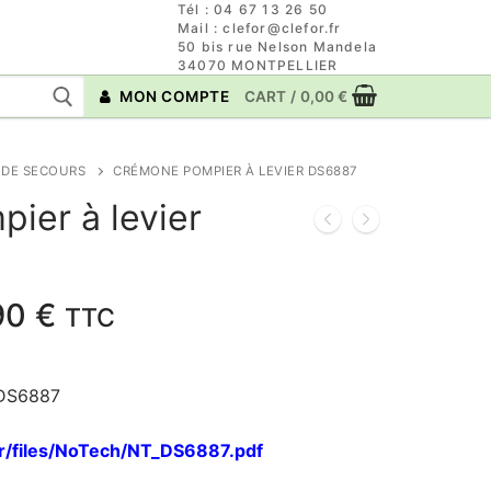
Tél : 04 67 13 26 50
Mail : clefor@clefor.fr
50 bis rue Nelson Mandela
34070 MONTPELLIER
MON COMPTE
CART
/
0,00
€
 DE SECOURS
CRÉMONE POMPIER À LEVIER DS6887
ier à levier
Plage
90
€
TTC
de
prix :
 DS6887
59,58 €
à
fr/files/NoTech/NT_DS6887.pdf
99,90 €