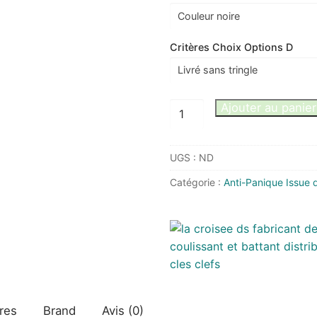
Critères Choix Options D
quantité
Ajouter au panier
de
Crémone
UGS :
ND
pompier
à
Catégorie :
Anti-Panique Issue 
levier
DS6887
res
Brand
Avis (0)