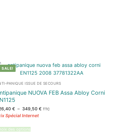
SALE!
NTI-PANIQUE ISSUE DE SECOURS
ntipanique NUOVA FEB Assa Abloy Corni
N1125
Plage
26,40
€
–
349,50
€
TTC
de
prix :
326,40 €
à
349,50 €
oix des options