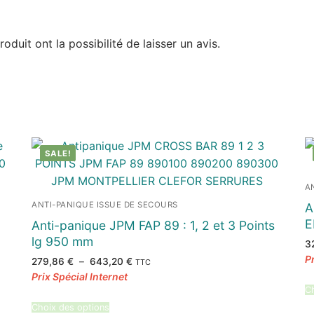
duit ont la possibilité de laisser un avis.
SALE!
A
ANTI-PANIQUE ISSUE DE SECOURS
A
E
Anti-panique JPM FAP 89 : 1, 2 et 3 Points
lg 950 mm
3
Plage
279,86
€
–
643,20
€
TTC
de
prix :
279,86 €
Ch
à
643,20 €
Choix des options