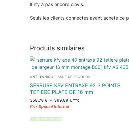
Il n’y a pas encore d’avis.
Seuls les clients connectés ayant acheté ce pro
Produits similaires
ANTI-PANIQUE ISSUE DE SECOURS
SERRURE KFV ENTRAXE 92 3 POINTS
TETIERE PLATE DE 16 mm
Plage
358,78
€
–
369,89
€
TTC
de
prix :
358,78 €
à
369,89 €
Choix des options