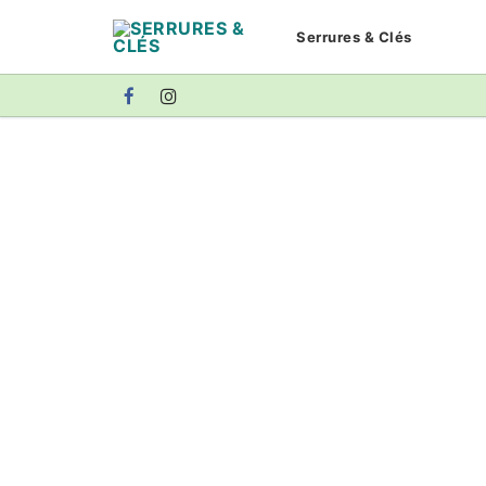
Aller
Serrures & Clés
au
contenu