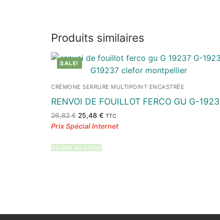
Produits similaires
SALE!
CRÉMONE SERRURE MULTIPOINT ENCASTRÉE
RENVOI DE FOUILLOT FERCO GU G-1923
Le
Le
26,82
€
25,48
€
TTC
prix
prix
initial
actuel
était :
est :
26,82 €.
25,48 €.
Ajouter au panier