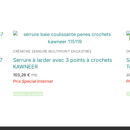
CRÉMONE SERRURE MULTIPOINT ENCASTRÉE
C
7
Serrure à larder avec 3 points à crochets
S
KAWNEER
T
103,26
€
2
TTC
Ajouter au panier
Ch