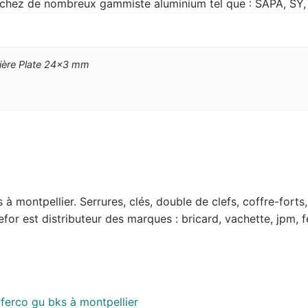
 chez de nombreux gammiste aluminium tel que : SAPA, S
tière Plate 24×3 mm
lés à montpellier. Serrures, clés, double de clefs, coffre-fo
for est distributeur des marques : bricard, vachette, jpm, f