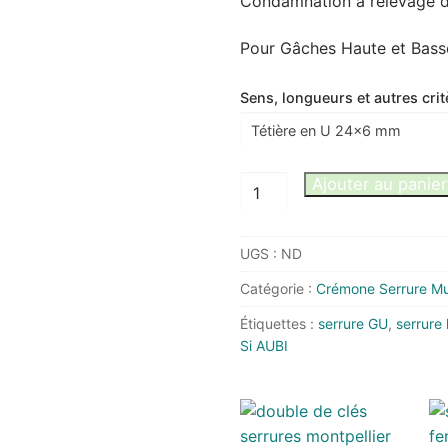
Condamnation à relevage de
Pour Gâches Haute et Bass
Sens, longueurs et autres crit
quantité
Ajouter au panier
de
Crémone
UGS :
ND
axes
35/92
Catégorie :
Crémone Serrure Mul
menuiserie
Étiquettes :
serrure GU
,
serrure
alu
Si AUBI
remplace
KFV