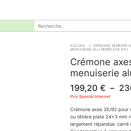
Rechercher
:
ACCUEIL
CRÉMONE SERRURE M
MENUISERIE ALU REMPLACE KFV
Crémone axe
menuiserie a
199,20
€
–
23
Crémone axes 35/92 pour m
ou tétière plate 24×3 mm 
largement répandue. carré