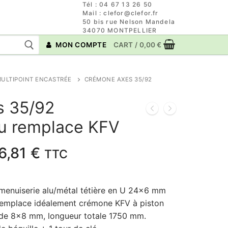
Tél : 04 67 13 26 50
Mail : clefor@clefor.fr
50 bis rue Nelson Mandela
34070 MONTPELLIER
MON COMPTE
CART
/
0,00
€
ULTIPOINT ENCASTRÉE
CRÉMONE AXES 35/92
s 35/92
lu remplace KFV
Plage
6,81
€
TTC
de
prix :
enuiserie alu/métal tétière en U 24×6 mm
199,20 €
remplace idéalement crémone KFV à piston
à
 de 8×8 mm, longueur totale 1750 mm.
236,81 €