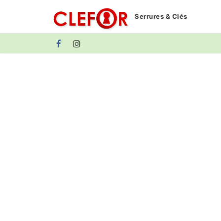
Aller
Serrures & Clés
au
contenu