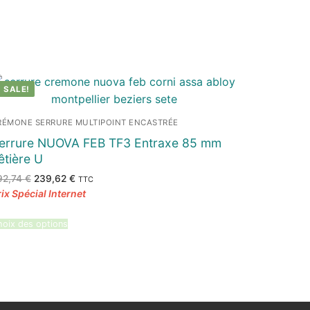
SALE!
RÉMONE SERRURE MULTIPOINT ENCASTRÉE
errure NUOVA FEB TF3 Entraxe 85 mm
êtière U
Le
Le
92,74
€
239,62
€
TTC
prix
prix
initial
actuel
était :
est :
292,74 €.
239,62 €.
oix des options