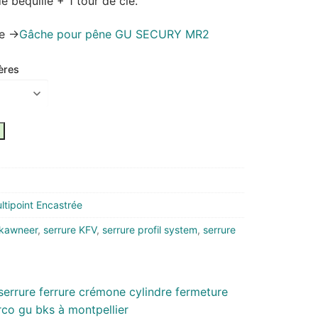
 béquille + 1 tour de clé.
e ->
Gâche pour pêne GU SECURY MR2
ères
tipoint Encastrée
 kawneer
,
serrure KFV
,
serrure profil system
,
serrure