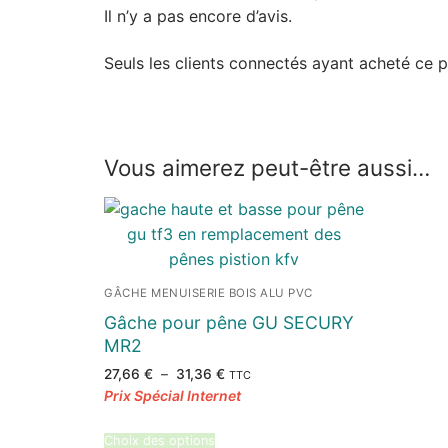
Il n’y a pas encore d’avis.
Seuls les clients connectés ayant acheté ce pro
Vous aimerez peut-être aussi…
GÂCHE MENUISERIE BOIS ALU PVC
Gâche pour pêne GU SECURY
MR2
Plage
27,66
€
–
31,36
€
TTC
de
prix :
27,66 €
à
31,36 €
Choix des options