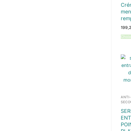
Cré
menu
rem
199,
Choix
ANTI
SECO
SER
ENT
POI