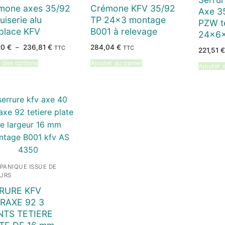
mone axes 35/92
Crémone KFV 35/92
Axe 3
iserie alu
TP 24×3 montage
PZW tê
place KFV
B001 à relevage
24x6
Plage
20
€
–
236,81
€
284,04
€
TTC
TTC
221,51
€
de
prix :
 des options
Ajouter au panier
199,20 €
Ajouter 
à
236,81 €
-PANIQUE ISSUE DE
URS
RURE KFV
RAXE 92 3
NTS TETIERE