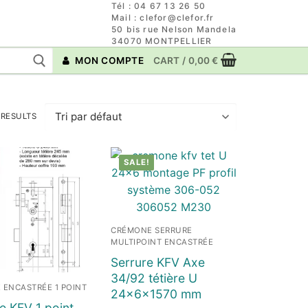
Tél : 04 67 13 26 50
Mail : clefor@clefor.fr
50 bis rue Nelson Mandela
34070 MONTPELLIER
MON COMPTE
CART
/
0,00
€
 RESULTS
SALE!
CRÉMONE SERRURE
MULTIPOINT ENCASTRÉE
Serrure KFV Axe
34/92 tétière U
 ENCASTRÉE 1 POINT
24x6x1570 mm
e KFV 1 point