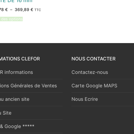
TE DE 16 mm
Plage
78
€
–
369,89
€
TTC
de
prix :
 des options
358,78 €
à
369,89 €
MATIONS CLEFOR
NOUS CONTACTER
 informations
Contactez-nous
ions Générales de Ventes
Carte Google MAPS
u ancien site
Nous Ecrire
 Site
 & Google *****