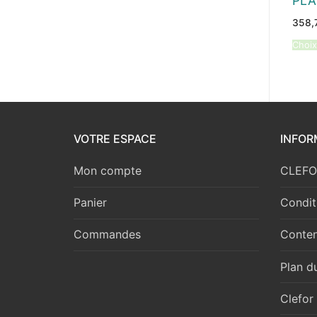
PLA
358,
Choix
VOTRE ESPACE
INFOR
Mon compte
CLEFOR
Panier
Condit
Commandes
Conten
Plan du
Clefor