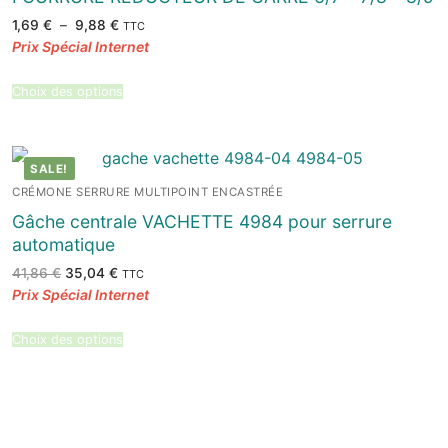
Plage
1,69
€
–
9,88
€
TTC
de
prix :
1,69 €
à
9,88 €
Choix des options
SALE!
CRÉMONE SERRURE MULTIPOINT ENCASTRÉE
Gâche centrale VACHETTE 4984 pour serrure
automatique
Le
Le
41,86
€
35,04
€
TTC
prix
prix
initial
actuel
était :
est :
41,86 €.
35,04 €.
Choix des options