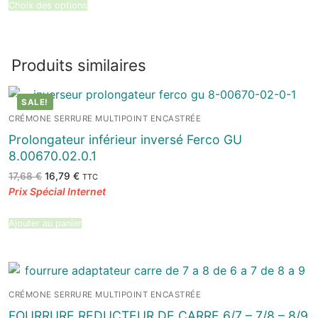
81,97 €
Choix des options
Produits similaires
SALE!
CRÉMONE SERRURE MULTIPOINT ENCASTRÉE
Prolongateur inférieur inversé Ferco GU
8.00670.02.0.1
Le
Le
17,68
€
16,79
€
TTC
prix
prix
initial
actuel
était :
est :
17,68 €.
16,79 €.
Ajouter au panier
CRÉMONE SERRURE MULTIPOINT ENCASTRÉE
FOURRURE REDUCTEUR DE CARRE 6/7 – 7/8 – 8/9