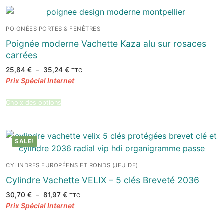
POIGNÉES PORTES & FENÊTRES
Poignée moderne Vachette Kaza alu sur rosaces
carrées
Plage
25,84
€
–
35,24
€
TTC
de
prix :
25,84 €
à
35,24 €
Choix des options
SALE!
CYLINDRES EUROPÉENS ET RONDS (JEU DE)
Cylindre Vachette VELIX – 5 clés Breveté 2036
Plage
30,70
€
–
81,97
€
TTC
de
prix :
30,70 €
à