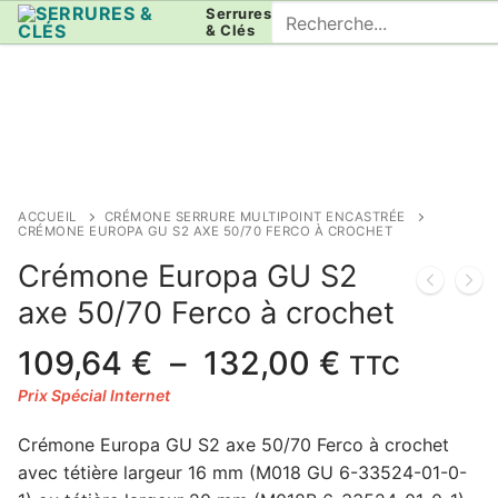
Aller
Rechercher
Serrures
& Clés
au
:
contenu
ACCUEIL
CRÉMONE SERRURE MULTIPOINT ENCASTRÉE
CRÉMONE EUROPA GU S2 AXE 50/70 FERCO À CROCHET
Crémone Europa GU S2
axe 50/70 Ferco à crochet
Plage
109,64
€
–
132,00
€
TTC
de
prix :
Crémone Europa GU S2 axe 50/70 Ferco à crochet
109,64 €
avec tétière largeur 16 mm (M018 GU 6-33524-01-0-
à