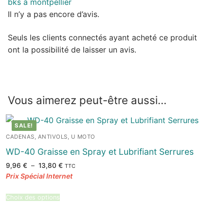
Il n’y a pas encore d’avis.
Seuls les clients connectés ayant acheté ce produit
ont la possibilité de laisser un avis.
Vous aimerez peut-être aussi…
SALE!
CADENAS, ANTIVOLS, U MOTO
WD-40 Graisse en Spray et Lubrifiant Serrures
Plage
9,96
€
–
13,80
€
TTC
de
prix :
9,96 €
à
13,80 €
Choix des options