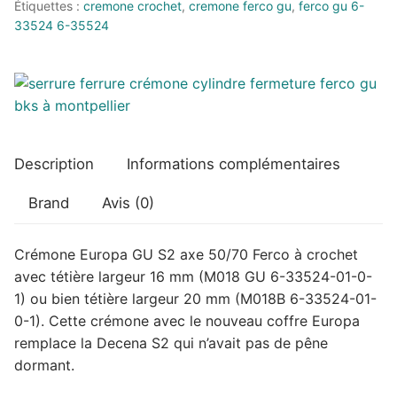
Étiquettes :
cremone crochet
,
cremone ferco gu
,
ferco gu 6-
axe
33524 6-35524
50/70
Ferco
à
crochet
Description
Informations complémentaires
Brand
Avis (0)
Crémone Europa GU S2 axe 50/70 Ferco à crochet
avec tétière largeur 16 mm (M018 GU 6-33524-01-0-
1) ou bien tétière largeur 20 mm (M018B 6-33524-01-
0-1). Cette crémone avec le nouveau coffre Europa
remplace la Decena S2 qui n’avait pas de pêne
dormant.