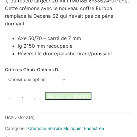
1) ou tétière largeur 20 mm (M018B 6-33524-01-0-1).
132,00 €
Cette crémone avec le nouveau coffre Europa
remplace la Decena S2 qui n’avait pas de pêne
dormant.
Axe 50/70 – carré de 7 mm
lg 2150 mm recoupable
Réversible droite/gauche tirant/poussant
Critères Choix Options D
quantité
Ajouter au panier
-
+
de
Crémone
UGS :
M018(B)
Europa
GU
Catégorie :
Crémone Serrure Multipoint Encastrée
S2