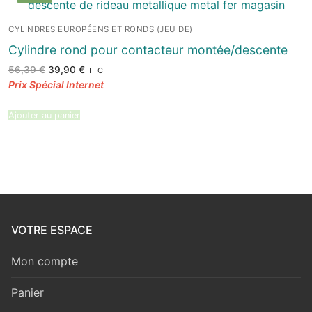
CYLINDRES EUROPÉENS ET RONDS (JEU DE)
Cylindre rond pour contacteur montée/descente
Le
Le
56,39
€
39,90
€
TTC
prix
prix
initial
actuel
était :
est :
56,39 €.
39,90 €.
Ajouter au panier
VOTRE ESPACE
Mon compte
Panier