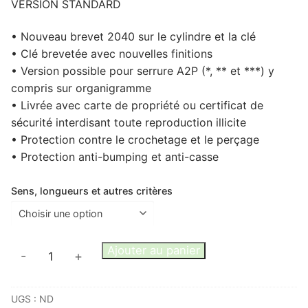
VERSION STANDARD
219,98 €
• Nouveau brevet 2040 sur le cylindre et la clé
• Clé brevetée avec nouvelles finitions
• Version possible pour serrure A2P (*, ** et ***) y
compris sur organigramme
• Livrée avec carte de propriété ou certificat de
sécurité interdisant toute reproduction illicite
• Protection contre le crochetage et le perçage
• Protection anti-bumping et anti-casse
Sens, longueurs et autres critères
quantité
Ajouter au panier
-
+
de
CYLINDRE
UGS :
ND
RADIAL