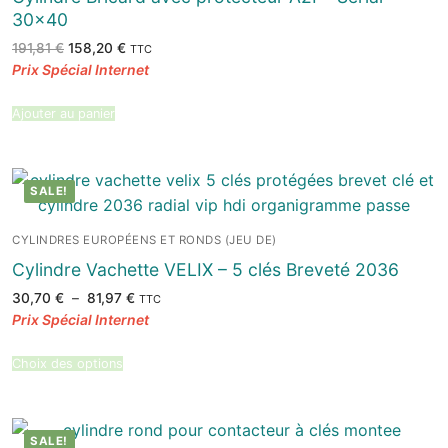
30×40
Le
Le
191,81
€
158,20
€
TTC
prix
prix
initial
actuel
était :
est :
191,81 €.
158,20 €.
Ajouter au panier
SALE!
CYLINDRES EUROPÉENS ET RONDS (JEU DE)
Cylindre Vachette VELIX – 5 clés Breveté 2036
Plage
30,70
€
–
81,97
€
TTC
de
prix :
30,70 €
à
81,97 €
Choix des options
SALE!