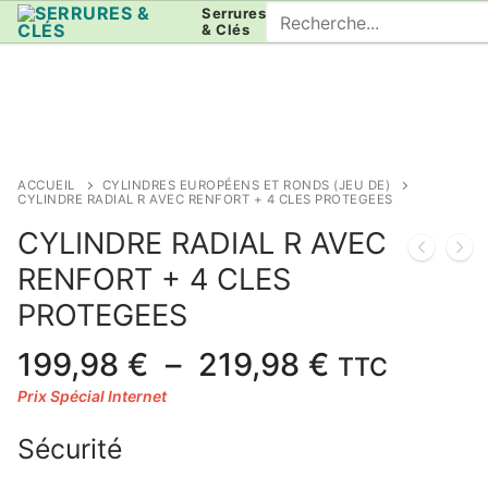
Aller
Rechercher
Serrures
& Clés
au
:
contenu
ACCUEIL
CYLINDRES EUROPÉENS ET RONDS (JEU DE)
CYLINDRE RADIAL R AVEC RENFORT + 4 CLES PROTEGEES
CYLINDRE RADIAL R AVEC
RENFORT + 4 CLES
PROTEGEES
Plage
199,98
€
–
219,98
€
TTC
de
prix :
Sécurité
199,98 €
à