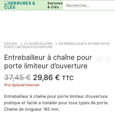
Aller
Rechercher
Serrures
& Clés
au
:
contenu
ACCUEIL
LA QUINCAILLERIE
ENTREBAILLEUR À CHAÎNE POUR
PORTE LIMITEUR D’OUVERTURE
Entrebailleur à chaîne pour
porte limiteur d’ouverture
Le
Le
37,45
€
29,86
€
TTC
prix
prix
initial
actuel
Entrebailleur à chaîne pour porte limiteur d’ouverture.
était :
est :
pratique et facile a installer pour tous types de porte.
37,45 €.
29,86 €.
Chaine de longueur 185 mm.