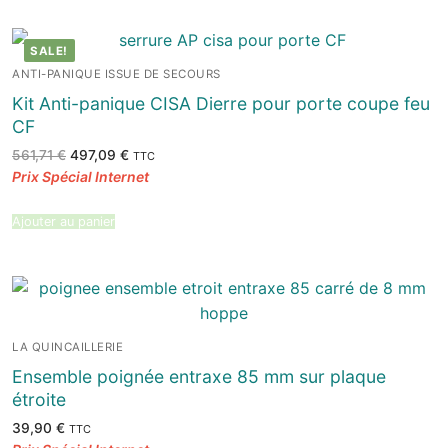
SALE!
ANTI-PANIQUE ISSUE DE SECOURS
Kit Anti-panique CISA Dierre pour porte coupe feu
CF
Le
Le
561,71
€
497,09
€
TTC
prix
prix
initial
actuel
était :
est :
561,71 €.
497,09 €.
Ajouter au panier
LA QUINCAILLERIE
Ensemble poignée entraxe 85 mm sur plaque
étroite
39,90
€
TTC