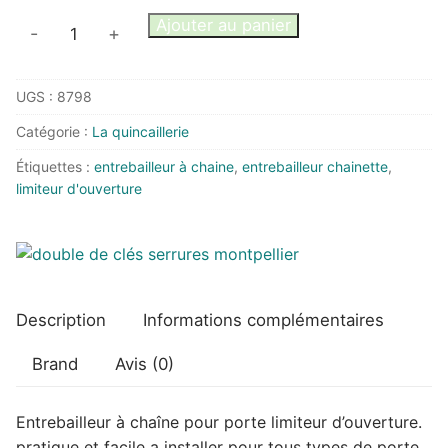
quantité
Ajouter au panier
-
+
de
Entrebailleur
UGS :
8798
à
chaîne
Catégorie :
La quincaillerie
pour
Étiquettes :
entrebailleur à chaine
,
entrebailleur chainette
,
porte
limiteur d'ouverture
limiteur
d'ouverture
Description
Informations complémentaires
Brand
Avis (0)
Entrebailleur à chaîne pour porte limiteur d’ouverture.
pratique et facile a installer pour tous types de porte.