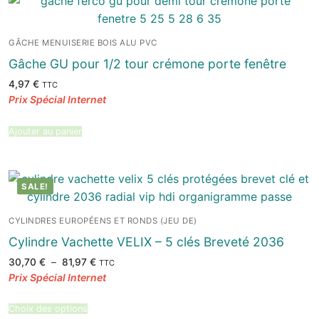
GÂCHE MENUISERIE BOIS ALU PVC
Gâche GU pour 1/2 tour crémone porte fenêtre
4,97
€
TTC
Ajouter au panier
SALE!
CYLINDRES EUROPÉENS ET RONDS (JEU DE)
Cylindre Vachette VELIX – 5 clés Breveté 2036
Plage
30,70
€
–
81,97
€
TTC
de
prix :
30,70 €
à
81,97 €
Choix des options