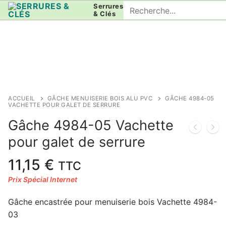
Aller
Rechercher
Serrures
& Clés
au
:
contenu
ACCUEIL
GÂCHE MENUISERIE BOIS ALU PVC
GÂCHE 4984-05
VACHETTE POUR GALET DE SERRURE
Gâche 4984-05 Vachette
pour galet de serrure
11,15
€
TTC
Gâche encastrée pour menuiserie bois Vachette 4984-
03