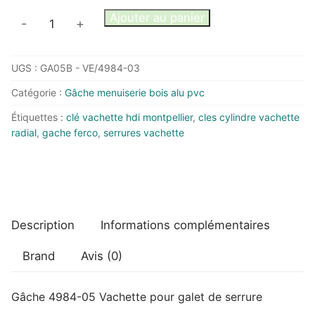
quantité
Ajouter au panier
-
+
de
Gâche
UGS :
GA05B - VE/4984-03
4984-
05
Catégorie :
Gâche menuiserie bois alu pvc
Vachette
Étiquettes :
clé vachette hdi montpellier
,
cles cylindre vachette
pour
radial
,
gache ferco
,
serrures vachette
galet
de
serrure
Description
Informations complémentaires
Brand
Avis (0)
Gâche 4984-05 Vachette pour galet de serrure