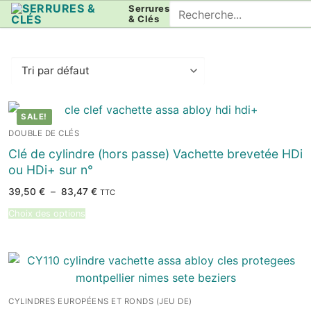
Aller
Rechercher
Serrures
& Clés
au
:
contenu
SALE!
DOUBLE DE CLÉS
Clé de cylindre (hors passe) Vachette brevetée HDi
ou HDi+ sur n°
Plage
39,50
€
–
83,47
€
TTC
de
prix :
Choix des options
39,50 €
à
83,47 €
CYLINDRES EUROPÉENS ET RONDS (JEU DE)