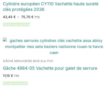
Cylindre européen CY110 Vachette haute sureté
clés protégées 2036
Plage
43,45
€
–
75,70
€
TTC
de
prix :
Choix des options
43,45 €
à
75,70 €
GÂCHE MENUISERIE BOIS ALU PVC
Gâche 4984-05 Vachette pour galet de serrure
11,15
€
TTC
Ajouter au panier