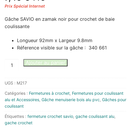
Gâche SAVIO en zamak noir pour crochet de baie
coulissante
Longueur 92mm x Largeur 9.8mm
Réference visible sur la gâche : 340 661
quantité
Ajouter au panier
de
Gâche
UGS :
M217
en
zamak
Catégories :
Fermetures à crochet
,
Fermetures pour coulissant
pour
alu et Accessoires
,
Gâche menuiserie bois alu pvc
,
Gâches pour
baie
coulissant
coulissante
Étiquettes :
fermeture crochet savio
,
gache coulissant alu
,
340
gache crochet
661