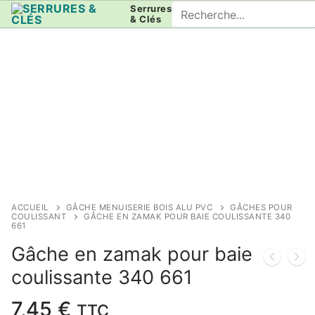
Aller
Rechercher
Serrures
& Clés
au
:
contenu
ACCUEIL
GÂCHE MENUISERIE BOIS ALU PVC
GÂCHES POUR
COULISSANT
GÂCHE EN ZAMAK POUR BAIE COULISSANTE 340
661
Gâche en zamak pour baie
coulissante 340 661
7,45
€
TTC