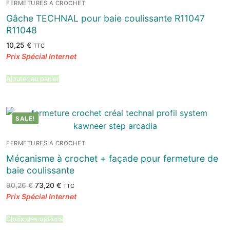
FERMETURES À CROCHET
Gâche TECHNAL pour baie coulissante R11047
R11048
10,25
€
TTC
Ajouter au panier
SALE!
FERMETURES À CROCHET
Mécanisme à crochet + façade pour fermeture de
baie coulissante
Le
Le
90,26
€
73,20
€
TTC
prix
prix
initial
actuel
était :
est :
90,26 €.
73,20 €.
Choix des options