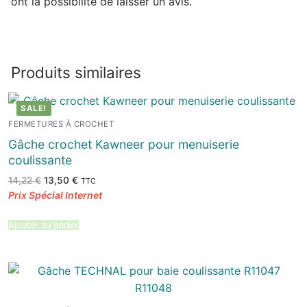
ont la possibilité de laisser un avis.
Produits similaires
SALE!
FERMETURES À CROCHET
Gâche crochet Kawneer pour menuiserie
coulissante
Le
Le
14,22
€
13,50
€
TTC
prix
prix
initial
actuel
était :
est :
14,22 €.
13,50 €.
Ajouter au panier