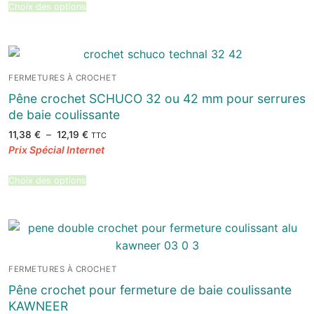
353,59 €
Choix des options
FERMETURES À CROCHET
Pêne crochet SCHUCO 32 ou 42 mm pour serrures
de baie coulissante
Plage
11,38
€
–
12,19
€
TTC
de
prix :
11,38 €
à
12,19 €
Choix des options
FERMETURES À CROCHET
Pêne crochet pour fermeture de baie coulissante
KAWNEER