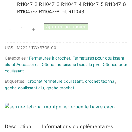
R11047-2 R11047-3 R11047-4 R11047-5 R11047-6
R11047-7 R11047-8 et R11048
quantité
Ajouter au panier
-
+
de
Gâche
UGS :
M222 / TGY3705.00
TECHNAL
pour
Catégories :
Fermetures à crochet
,
Fermetures pour coulissant
baie
alu et Accessoires
,
Gâche menuiserie bois alu pvc
,
Gâches pour
coulissante
coulissant
R11047
Étiquettes :
crochet fermeture coulissant
,
crochet technal
,
R11048
gache coulissant alu
,
gache crochet
Description
Informations complémentaires