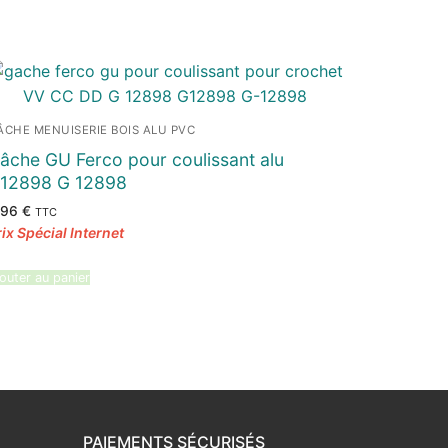
ÂCHE MENUISERIE BOIS ALU PVC
âche GU Ferco pour coulissant alu
12898 G 12898
,96
€
TTC
outer au panier
PAIEMENTS SÉCURISÉS