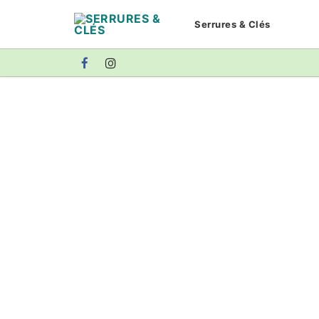
Aller
Serrures & Clés
au
contenu