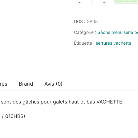
-
+
de
Gâche
UGS :
GA05
Vachette
4984-
Catégorie :
Gâche menuiserie bo
06
Étiquette :
serrures vachette
Haute
ou
Basse
res
Brand
Avis (0)
sont des gâches pour galets haut et bas VACHETTE.
5 / 016HBS)