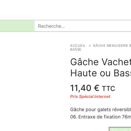
Rechercher
:
ACCUEIL
GÂCHE MENUISERIE B
BASSE
Gâche Vache
Haute ou Bas
11,40
€
TTC
Gâche pour galets réversib
06. Entraxe de fixation 76
quantité
Ajouter 