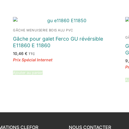
GÂCHE MENUISERIE BOIS ALU PVC
G
Gâche pour galet Ferco GU révérsible
E11860 E 11860
G
G
10,46
€
TTC
9
Ajouter au panier
Aj
MATIONS CLEFOR
NOUS CONTACTER