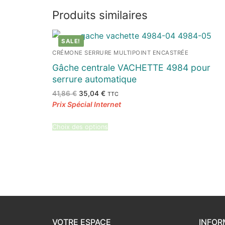
Produits similaires
SALE!
CRÉMONE SERRURE MULTIPOINT ENCASTRÉE
Gâche centrale VACHETTE 4984 pour
serrure automatique
Le
Le
41,86
€
35,04
€
TTC
prix
prix
initial
actuel
était :
est :
41,86 €.
35,04 €.
Choix des options
VOTRE ESPACE
INFOR