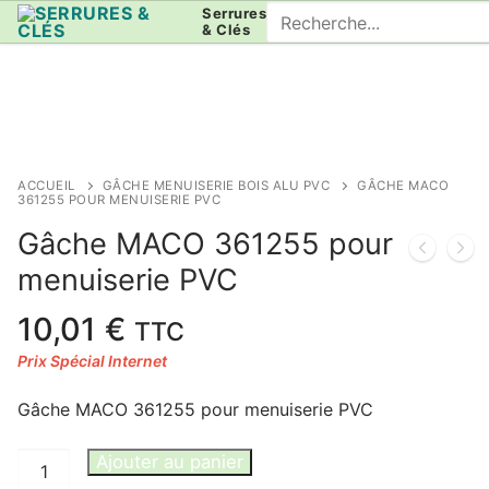
Aller
Rechercher
Serrures
& Clés
au
:
contenu
ACCUEIL
GÂCHE MENUISERIE BOIS ALU PVC
GÂCHE MACO
361255 POUR MENUISERIE PVC
Gâche MACO 361255 pour
menuiserie PVC
10,01
€
TTC
Gâche MACO 361255 pour menuiserie PVC
quantité
Ajouter au panier
de