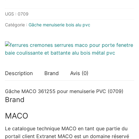
Gâche
UGS :
0709
MACO
361255
Catégorie :
Gâche menuiserie bois alu pvc
pour
menuiserie
PVC
Description
Brand
Avis (0)
Gâche MACO 361255 pour menuiserie PVC (0709)
Brand
MACO
Le catalogue technique MACO en tant que partie du
portail client Extranet MACO est un domaine réservé