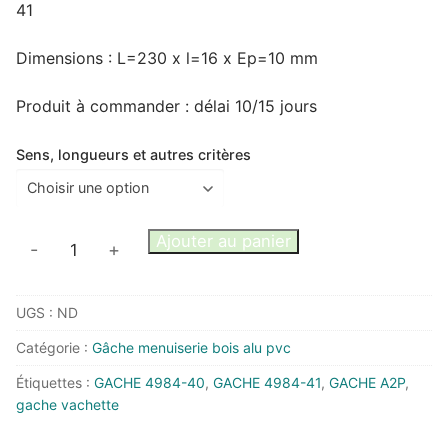
41
Dimensions : L=230 x l=16 x Ep=10 mm
Produit à commander : délai 10/15 jours
Sens, longueurs et autres critères
quantité
Ajouter au panier
-
+
de
GACHE
UGS :
ND
MEDIANE
VACHETTE
Catégorie :
Gâche menuiserie bois alu pvc
4984-
Étiquettes :
GACHE 4984-40
,
GACHE 4984-41
,
GACHE A2P
,
40
gache vachette
et
4984-