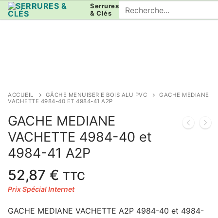
Aller
Rechercher
Serrures
& Clés
au
:
contenu
ACCUEIL
GÂCHE MENUISERIE BOIS ALU PVC
GACHE MEDIANE
VACHETTE 4984-40 ET 4984-41 A2P
GACHE MEDIANE
VACHETTE 4984-40 et
4984-41 A2P
52,87
€
TTC
GACHE MEDIANE VACHETTE A2P 4984-40 et 4984-