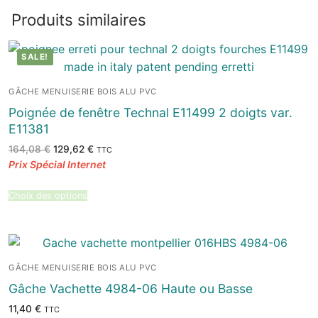
Produits similaires
SALE!
GÂCHE MENUISERIE BOIS ALU PVC
Poignée de fenêtre Technal E11499 2 doigts var.
E11381
Le
Le
164,08
€
129,62
€
TTC
prix
prix
initial
actuel
était :
est :
164,08 €.
129,62 €.
Choix des options
GÂCHE MENUISERIE BOIS ALU PVC
Gâche Vachette 4984-06 Haute ou Basse
11,40
€
TTC