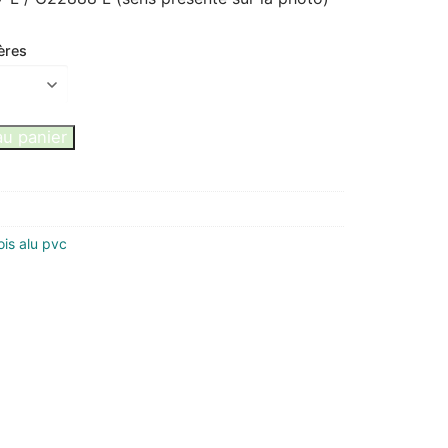
ères
au panier
is alu pvc