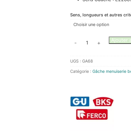
Sens, longueurs et autres crit
quantité
Ajouter 
-
+
de
GU
UGS :
GA68
E22887
G22888
Catégorie :
Gâche menuiserie bo
GACHE
FERCOMATIC
pour
PVC