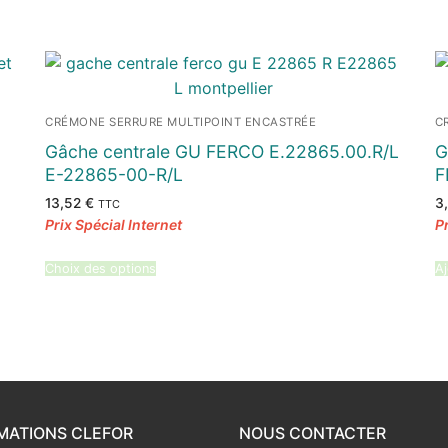
CRÉMONE SERRURE MULTIPOINT ENCASTRÉE
C
Gâche centrale GU FERCO E.22865.00.R/L
G
E-22865-00-R/L
F
13,52
€
3
TTC
Choix des options
Aj
MATIONS CLEFOR
NOUS CONTACTER