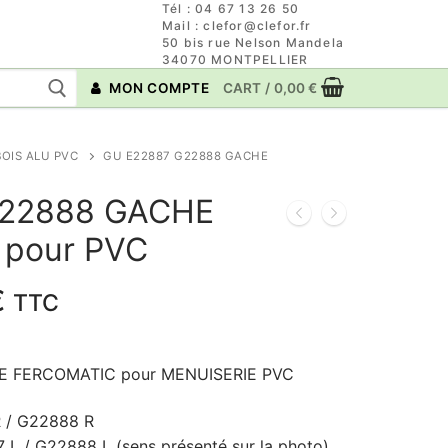
Tél : 04 67 13 26 50
Mail : clefor@clefor.fr
50 bis rue Nelson Mandela
34070 MONTPELLIER
MON COMPTE
CART
/
0,00
€
OIS ALU PVC
GU E22887 G22888 GACHE
G22888 GACHE
pour PVC
Le
€
TTC
prix
actuel
E FERCOMATIC pour MENUISERIE PVC
est :
.
16,80 €.
R / G22888 R
 L / G22888 L (sens présenté sur la photo)