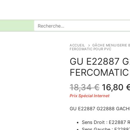
Rechercher
:
ACCUEIL
GÂCHE MENUISERIE B
FERCOMATIC POUR PVC
GU E22887 
FERCOMATIC 
Le
18,34
€
16,80
prix
initial
GU E22887 G22888 GACH
était :
18,34 €
Sens Droit : E22887 
Sens Gauche : E22887