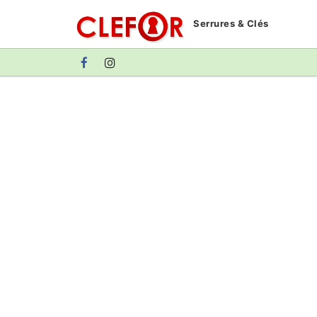
Aller
Serrures & Clés
au
contenu