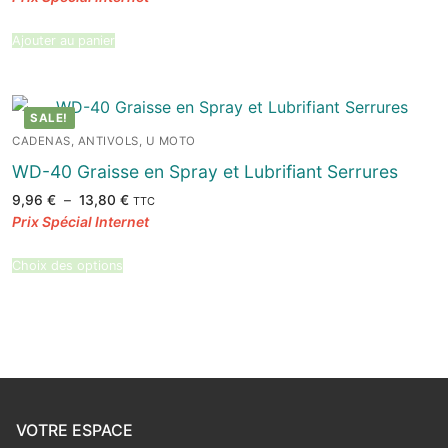
Ajouter au panier
SALE!
CADENAS, ANTIVOLS, U MOTO
WD-40 Graisse en Spray et Lubrifiant Serrures
Plage
9,96
€
–
13,80
€
TTC
de
prix :
9,96 €
à
13,80 €
Choix des options
VOTRE ESPACE