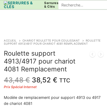
Aller
Rechercher
Serrures
& Clés
au
:
contenu
ACCUEIL
CHARIOT ROULETTE POUR COULISSANT
ROULETTE
SUPPORT 4913/4917 POUR CHARIOT 4081 REMPLACEMENT
Roulette support
4913/4917 pour chariot
4081 Remplacement
Le
Le
43,48
€
38,52
€
TTC
prix
prix
initial
actuel
Modèle de remplacement pour support 4913 ou 4917
était :
est :
de chariot 4081
43,48 €.
38,52 €.