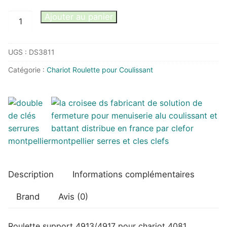
quantité
Ajouter au panier
de
Roulette
UGS :
DS3811
support
4913/4917
Catégorie :
Chariot Roulette pour Coulissant
pour
chariot
4081
Remplacement
Description
Informations complémentaires
Brand
Avis (0)
Roulette support 4913/4917 pour chariot 4081