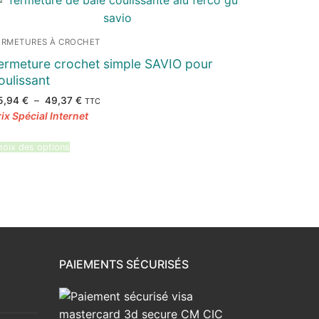
ERMETURES À CROCHET
ermeture crochet simple SAVIO pour
oulissant
Plage
5,94
€
–
49,37
€
TTC
de
prix :
35,94 €
à
49,37 €
oix des options
PAIEMENTS SÉCURISÉS