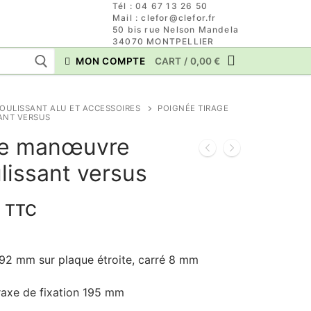
Tél : 04 67 13 26 50
Mail : clefor@clefor.fr
50 bis rue Nelson Mandela
34070 MONTPELLIER
MON COMPTE
CART
/
0,00
€
OULISSANT ALU ET ACCESSOIRES
POIGNÉE TIRAGE
ANT VERSUS
ge manœuvre
ulissant versus
Le
TTC
prix
actuel
92 mm sur plaque étroite, carré 8 mm
est :
89,62 €.
axe de fixation 195 mm