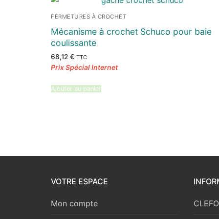
FERMETURES À CROCHET
Mécanisme à crochet Schuco pour baie
coulissante
68,12
€
TTC
Ajouter au panier
VOTRE ESPACE
INFOR
Mon compte
CLEFOR