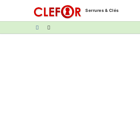
Aller
Serrures & Clés
au
contenu