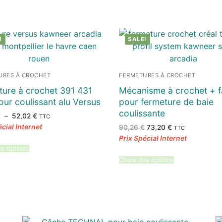
!
SALE!
URES À CROCHET
FERMETURES À CROCHET
ture à crochet 391 431
Mécanisme à crochet + 
ur coulissant alu Versus
pour fermeture de baie
coulissante
Plage
€
–
52,02
€
TTC
de
Le
Le
90,26
€
73,20
€
prix :
TTC
prix
prix
35,88 €
initial
actuel
à
était :
est :
52,02 €
es options
90,26 €.
73,20 €.
Choix des options