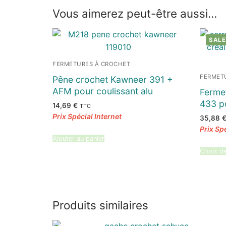
Vous aimerez peut-être aussi…
SALE
FERMETURES À CROCHET
FERMET
Pêne crochet Kawneer 391 +
AFM pour coulissant alu
Ferme
433 po
14,69
€
TTC
35,88
Ajouter au panier
Choix d
Produits similaires