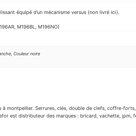
issant équipé d’un mécanisme versus (non livré ici).
 (M196AR, M196BL, M196NO)
anche, Couleur noire
lés à montpellier. Serrures, clés, double de clefs, coffre-fo
for est distributeur des marques : bricard, vachette, jpm, f