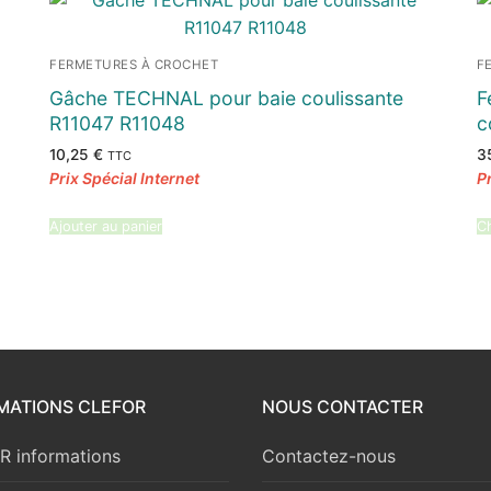
FERMETURES À CROCHET
F
Gâche TECHNAL pour baie coulissante
F
R11047 R11048
c
10,25
€
3
TTC
Ajouter au panier
Ch
MATIONS CLEFOR
NOUS CONTACTER
 informations
Contactez-nous