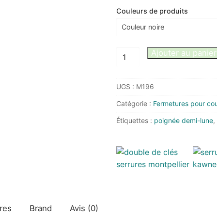
Couleurs de produits
quantité
Ajouter au panier
de
Poignée
UGS :
M196
tirage
manœuvre
Catégorie :
Fermetures pour cou
intérieure
Étiquettes :
poignée demi-lune
,
coulissant
versus
res
Brand
Avis (0)