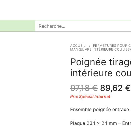
Rechercher
:
ACCUEIL
FERMETURES POUR C
MANŒUVRE INTÉRIEURE COULISS
Poignée tira
intérieure co
Le
97,18
€
89,62
€
prix
initial
Ensemble poignée entraxe 
était :
97,18 €.
Plaque 234 x 24 mm – Entr