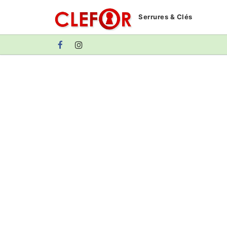
Aller
Serrures & Clés
au
contenu