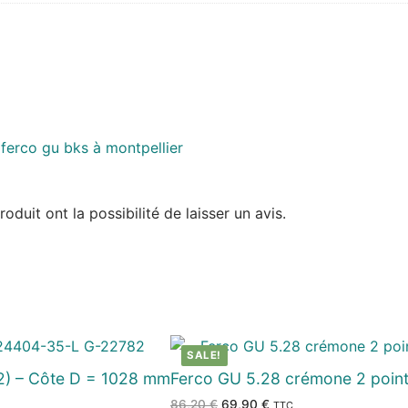
duit ont la possibilité de laisser un avis.
SALE!
) – Côte D = 1028 mm
Ferco GU 5.28 crémone 2 poin
Le
Le
86,20
€
69,90
€
TTC