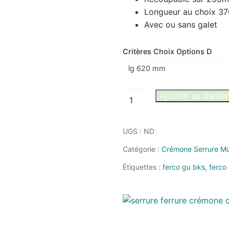
Longueur au choix 37
Avec ou sans galet
Critères Choix Options D
quantité
Ajouter au panier
de
Prolongateur
UGS :
ND
Ferco
GU
Catégorie :
Crémone Serrure Mul
pour
Étiquettes :
ferco gu bks
,
ferco
crémone
5.25,
5.28,
6.35