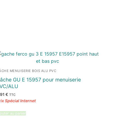
ÂCHE MENUISERIE BOIS ALU PVC
âche GU E 15957 pour menuiserie
VC/ALU
,91
€
TTC
outer au panier