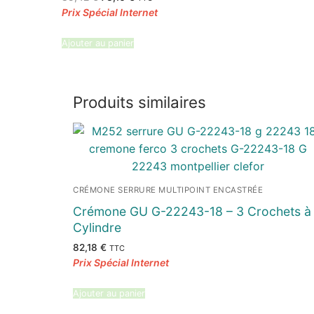
prix
prix
initial
actuel
était :
est :
85,42 €.
73,16 €.
Ajouter au panier
Produits similaires
CRÉMONE SERRURE MULTIPOINT ENCASTRÉE
Crémone GU G-22243-18 – 3 Crochets à
Cylindre
82,18
€
TTC
Ajouter au panier