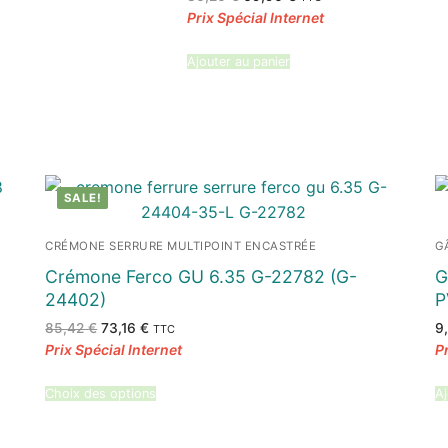
prix
prix
initial
actuel
était :
est :
86,20 €.
69,90 €.
Ajouter au panier
SALE!
CRÉMONE SERRURE MULTIPOINT ENCASTRÉE
G
Crémone Ferco GU 6.35 G-22782 (G-
G
24402)
P
Le
Le
85,42
€
73,16
€
9
TTC
prix
prix
initial
actuel
était :
est :
85,42 €.
73,16 €.
Choix des options
Aj