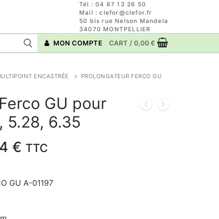
Tél : 04 67 13 26 50
Mail : clefor@clefor.fr
50 bis rue Nelson Mandela
34070 MONTPELLIER
MON COMPTE
CART
/
0,00
€
ULTIPOINT ENCASTRÉE
PROLONGATEUR FERCO GU
 Ferco GU pour
 5.28, 6.35
Plage
64
€
TTC
de
prix :
RCO GU A-01197
10,24 €
à
19,64 €
mm