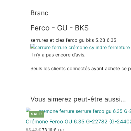
Brand
Ferco - GU - BKS
serrures et cles ferco gu bks 5.28 6.35
Il n’y a pas encore d’avis.
Seuls les clients connectés ayant acheté ce pro
Vous aimerez peut-être aussi…
SALE!
Crémone Ferco GU 6.35 G-22782 (G-24402
Le
Le
85,42
€
73,16
€
TTC