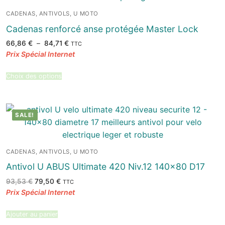
CADENAS, ANTIVOLS, U MOTO
Cadenas renforcé anse protégée Master Lock
Plage
66,86
€
–
84,71
€
TTC
de
prix :
66,86 €
à
84,71 €
Choix des options
SALE!
CADENAS, ANTIVOLS, U MOTO
Antivol U ABUS Ultimate 420 Niv.12 140×80 D17
Le
Le
93,53
€
79,50
€
TTC
prix
prix
initial
actuel
était :
est :
93,53 €.
79,50 €.
Ajouter au panier