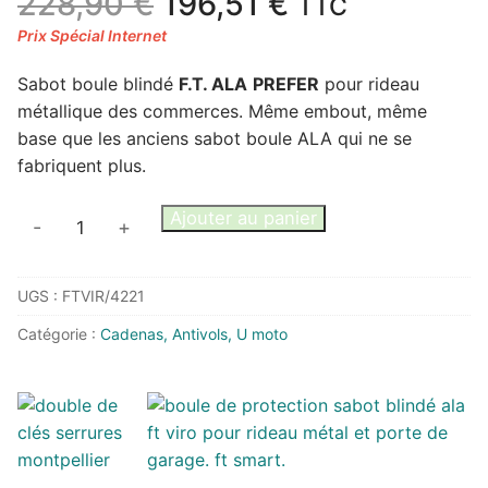
Le
Le
228,90
€
196,51
€
TTC
prix
prix
initial
actuel
Sabot boule blindé
F.T. ALA
PREFER
pour rideau
était :
est :
métallique des commerces. Même embout, même
228,90 €.
196,51 €.
base que les anciens sabot boule ALA qui ne se
fabriquent plus.
quantité
Ajouter au panier
-
+
de
Sabot
UGS :
FTVIR/4221
boule
blindé
Catégorie :
Cadenas, Antivols, U moto
ALA
FT
pour
rideau
métallique