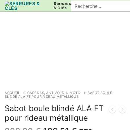
Aller
Rechercher
Serrures
& Clés
au
:
contenu
ACCUEIL
CADENAS, ANTIVOLS, U MOTO
SABOT BOULE
BLINDÉ ALA FT POUR RIDEAU MÉTALLIQUE
Sabot boule blindé ALA FT
pour rideau métallique