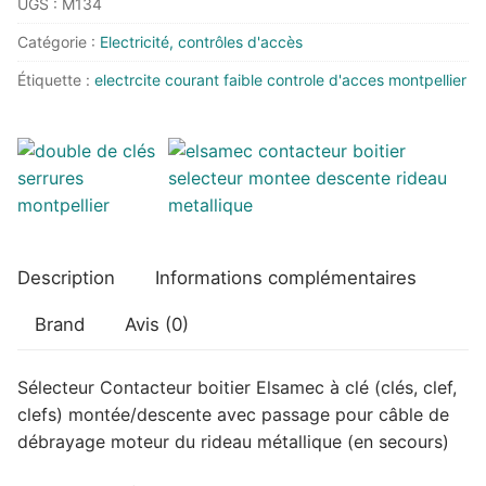
UGS :
M134
Contacteur
à
Catégorie :
Electricité, contrôles d'accès
clé
Étiquette :
electrcite courant faible controle d'acces montpellier
avec
passage
câble
de
débrayage
rideau
Description
Informations complémentaires
Brand
Avis (0)
Sélecteur Contacteur boitier Elsamec à clé (clés, clef,
clefs) montée/descente avec passage pour câble de
débrayage moteur du rideau métallique (en secours)