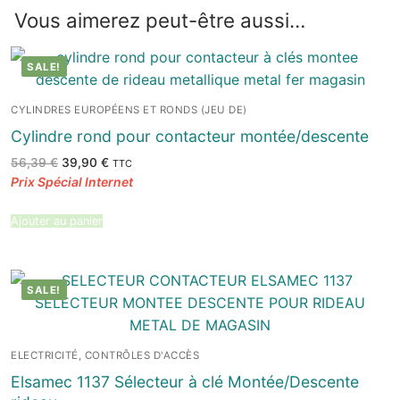
Vous aimerez peut-être aussi…
SALE!
CYLINDRES EUROPÉENS ET RONDS (JEU DE)
Cylindre rond pour contacteur montée/descente
Le
Le
56,39
€
39,90
€
TTC
prix
prix
initial
actuel
était :
est :
56,39 €.
39,90 €.
Ajouter au panier
SALE!
ELECTRICITÉ, CONTRÔLES D'ACCÈS
Elsamec 1137 Sélecteur à clé Montée/Descente