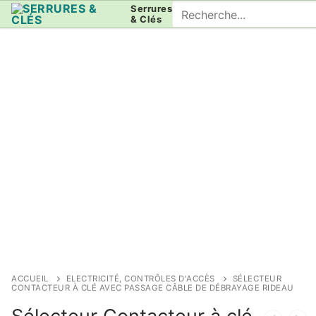
Aller
Rechercher
Serrures
& Clés
au
:
contenu
ACCUEIL
ELECTRICITÉ, CONTRÔLES D'ACCÈS
SÉLECTEUR
CONTACTEUR À CLÉ AVEC PASSAGE CÂBLE DE DÉBRAYAGE RIDEAU