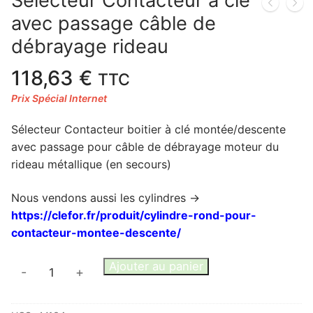
Sélecteur Contacteur à clé
avec passage câble de
débrayage rideau
118,63
€
TTC
Sélecteur Contacteur boitier à clé montée/descente
avec passage pour câble de débrayage moteur du
rideau métallique (en secours)
Nous vendons aussi les cylindres ->
https://clefor.fr/produit/cylindre-rond-pour-
contacteur-montee-descente/
quantité
Ajouter au panier
-
+
de
Sélecteur