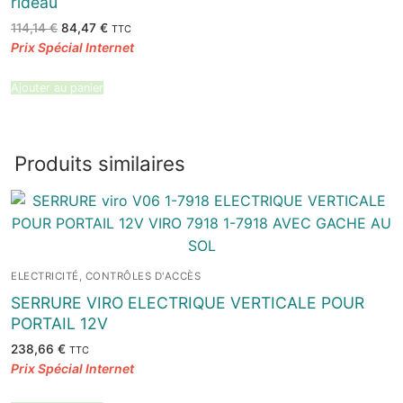
rideau
Le
Le
114,14
€
84,47
€
TTC
prix
prix
initial
actuel
était :
est :
114,14 €.
84,47 €.
Ajouter au panier
Produits similaires
ELECTRICITÉ, CONTRÔLES D'ACCÈS
SERRURE VIRO ELECTRIQUE VERTICALE POUR
PORTAIL 12V
238,66
€
TTC