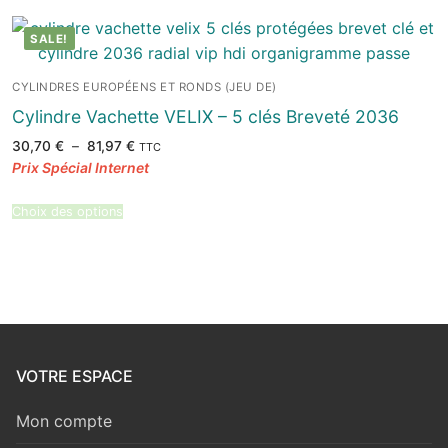
SALE!
CYLINDRES EUROPÉENS ET RONDS (JEU DE)
Cylindre Vachette VELIX – 5 clés Breveté 2036
Plage
30,70
€
–
81,97
€
TTC
de
prix :
30,70 €
à
81,97 €
Choix des options
VOTRE ESPACE
Mon compte