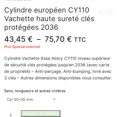
Cylindre européen CY110
Vachette haute sureté clés
protégées 2036
Plage
43,45
€
–
75,70
€
TTC
de
prix :
Cylindre Vachette Assa Abloy CY110 niveau supérieur
43,45 €
de sécurité clés protégées jusqu’en 2036 (avec carte
à
de propriété) – Anti-perçage, Anti-bumping, livré avec
75,70 €
3 clés – Autres dimensions disponibles nous consulter.
Sens, longueurs et autres critères
quantité
Ajouter au panier