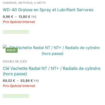
CADENAS, ANTIVOLS, U MOTO
WD-40 Graisse en Spray et Lubrifiant Serrures
Plage
9,96
€
–
13,80
€
TTC
de
prix :
9,96 €
à
13,80 €
Choix des options
SALE!
DOUBLE DE CLÉS
Clé Vachette Radial NT / NT+ / Radialis de cylindre
(hors passe)
Plage
69,02
€
–
93,86
€
TTC
de
prix :
69,02 €
à
93,86 €
Choix des options