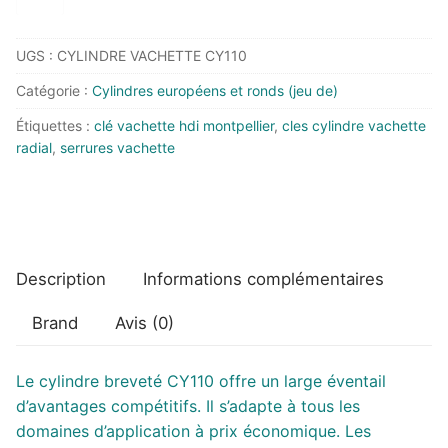
de
Cylindre
UGS :
CYLINDRE VACHETTE CY110
européen
CY110
Catégorie :
Cylindres européens et ronds (jeu de)
Vachette
Étiquettes :
clé vachette hdi montpellier
,
cles cylindre vachette
haute
radial
,
serrures vachette
sureté
clés
protégées
2036
Description
Informations complémentaires
Brand
Avis (0)
Le cylindre breveté CY110 offre un large éventail
d’avantages compétitifs. Il s’adapte à tous les
domaines d’application à prix économique. Les