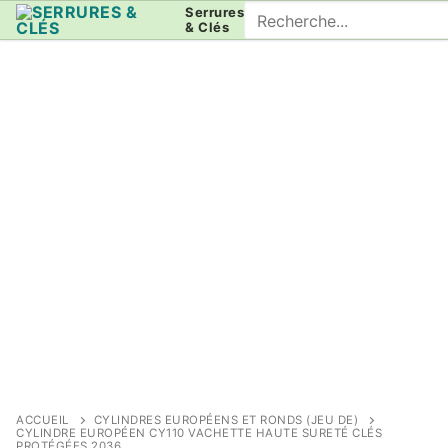
Aller
Rechercher
Serrures
& Clés
au
:
contenu
ACCUEIL
CYLINDRES EUROPÉENS ET RONDS (JEU DE)
CYLINDRE EUROPÉEN CY110 VACHETTE HAUTE SURETÉ CLÉS
PROTÉGÉES 2036