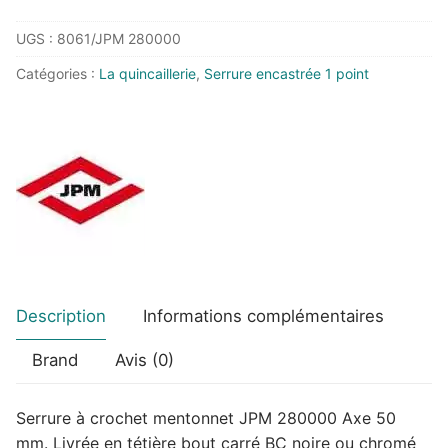
Serrure
UGS :
8061/JPM 280000
à
crochet
Catégories :
La quincaillerie
,
Serrure encastrée 1 point
mentonnet
JPM
280000
Description
Informations complémentaires
Brand
Avis (0)
Serrure à crochet mentonnet JPM 280000 Axe 50
mm. Livrée en tétière bout carré BC noire ou chromé