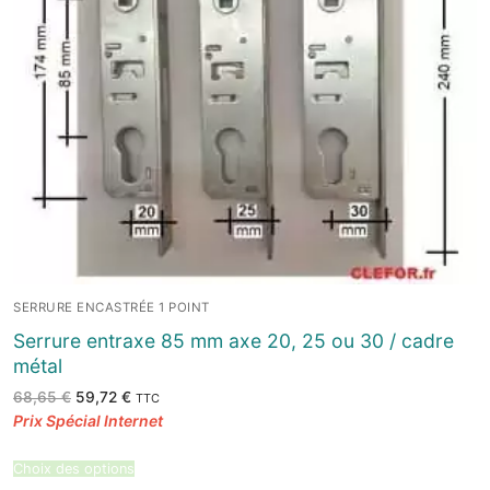
SERRURE ENCASTRÉE 1 POINT
Serrure entraxe 85 mm axe 20, 25 ou 30 / cadre
métal
Le
Le
68,65
€
59,72
€
TTC
prix
prix
initial
actuel
était :
est :
68,65 €.
59,72 €.
Choix des options