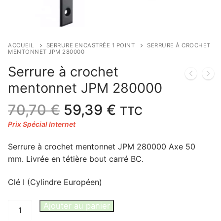
ACCUEIL
SERRURE ENCASTRÉE 1 POINT
SERRURE À CROCHET
MENTONNET JPM 280000
Serrure à crochet
mentonnet JPM 280000
Le
Le
70,70
€
59,39
€
TTC
prix
prix
initial
actuel
Serrure à crochet mentonnet JPM 280000 Axe 50
était :
est :
mm. Livrée en tétière bout carré BC.
70,70 €.
59,39 €.
Clé I (Cylindre Européen)
quantité
Ajouter au panier
de