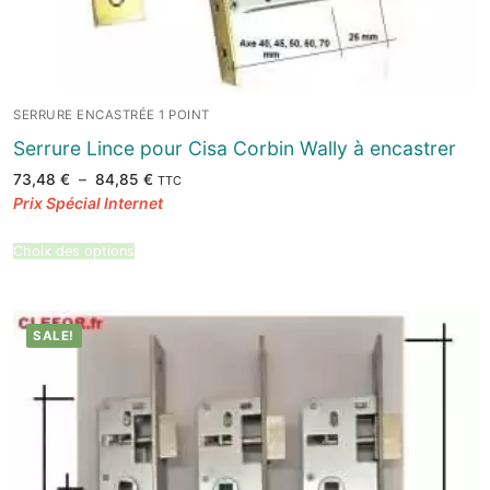
SERRURE ENCASTRÉE 1 POINT
Serrure Lince pour Cisa Corbin Wally à encastrer
Plage
73,48
€
–
84,85
€
TTC
de
prix :
73,48 €
à
84,85 €
Choix des options
SALE!