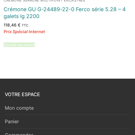
CRÉMONE SERRURE MULTIPOINT ENCASTRÉE
Crémone GU G-24489-22-0 Ferco série 5.28 – 4
galets lg 2200
118,46
€
TTC
Ajouter au panier
VOTRE ESPACE
Mon compte
Panier