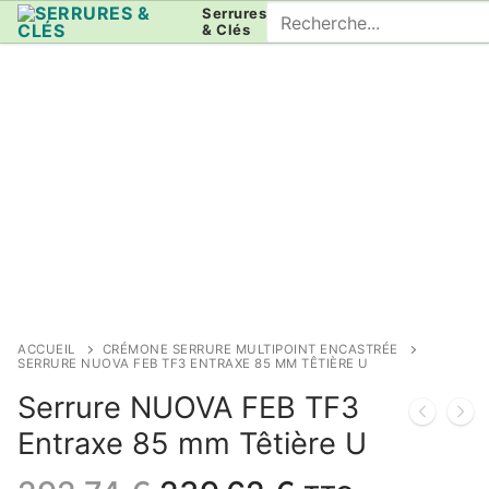
Aller
Rechercher
Serrures
& Clés
au
:
contenu
ACCUEIL
CRÉMONE SERRURE MULTIPOINT ENCASTRÉE
SERRURE NUOVA FEB TF3 ENTRAXE 85 MM TÊTIÈRE U
Serrure NUOVA FEB TF3
Entraxe 85 mm Têtière U