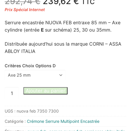
Le
Le
292,74
€
239,62
€
TTC
prix
prix
initial
actuel
Serrure encastrée NUOVA FEB entraxe 85 mm – Axe
était :
est :
cylindre (entrée
E
sur schéma) 25, 30 ou 35mm.
292,74 €.
239,62 €.
Distribuée aujourd’hui sous la marque CORNI – ASSA
ABLOY ITALIA
Critères Choix Options D
quantité
Ajouter au panier
de
Serrure
UGS :
nuova feb 7350 7300
NUOVA
FEB
Catégorie :
Crémone Serrure Multipoint Encastrée
TF3