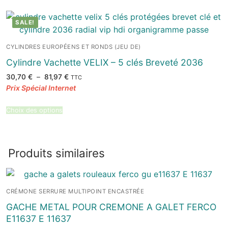
SALE!
CYLINDRES EUROPÉENS ET RONDS (JEU DE)
Cylindre Vachette VELIX – 5 clés Breveté 2036
Plage
30,70
€
–
81,97
€
TTC
de
prix :
30,70 €
à
81,97 €
Choix des options
Produits similaires
CRÉMONE SERRURE MULTIPOINT ENCASTRÉE
GACHE METAL POUR CREMONE A GALET FERCO
E11637 E 11637