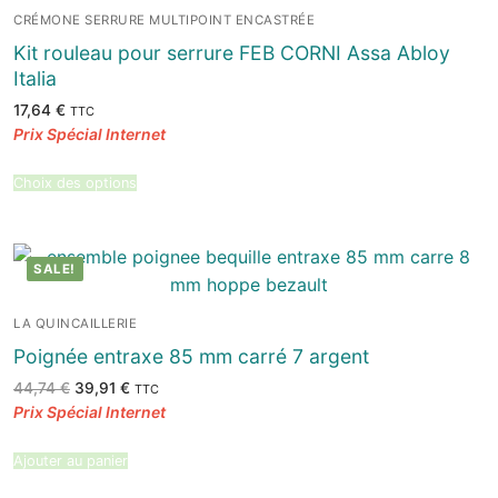
CRÉMONE SERRURE MULTIPOINT ENCASTRÉE
Kit rouleau pour serrure FEB CORNI Assa Abloy
Italia
17,64
€
TTC
Choix des options
SALE!
LA QUINCAILLERIE
Poignée entraxe 85 mm carré 7 argent
Le
Le
44,74
€
39,91
€
TTC
prix
prix
initial
actuel
était :
est :
44,74 €.
39,91 €.
Ajouter au panier