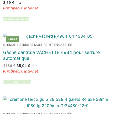
3,59
€
TTC
Ajouter au panier
SALE!
CRÉMONE SERRURE MULTIPOINT ENCASTRÉE
Gâche centrale VACHETTE 4984 pour serrure
automatique
Le
Le
41,86
€
35,04
€
TTC
prix
prix
initial
actuel
était :
est :
41,86 €.
35,04 €.
Choix des options