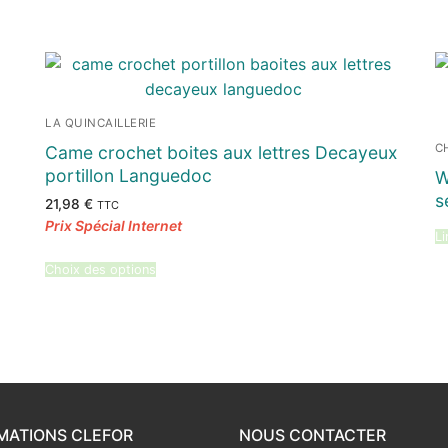
LA QUINCAILLERIE
C
Came crochet boites aux lettres Decayeux
portillon Languedoc
W
s
21,98
€
TTC
Li
Choix des options
MATIONS CLEFOR
NOUS CONTACTER