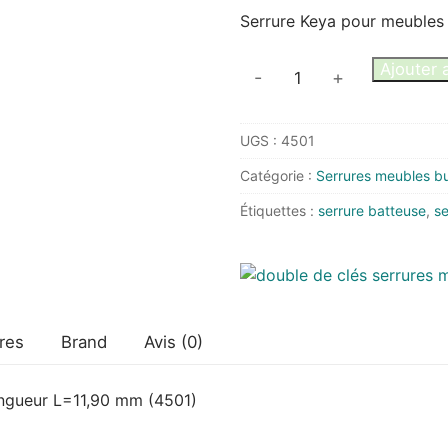
Serrure Keya pour meubles 
quantité
Ajouter 
-
+
de
Serrure
UGS :
4501
Keya
batteuse
Catégorie :
Serrures meubles bu
D=16
Étiquettes :
serrure batteuse
,
se
mm
L
=
11,90
mm
res
Brand
Avis (0)
ongueur L=11,90 mm (4501)