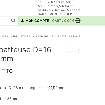
Tél : 04 67 13 26 50
Mail : clefor@clefor.fr
50 bis rue Nelson Mandela
34070 MONTPELLIER
MON COMPTE
CART
/
0,00
€
BUREAUX INDUSTRIES
SERRURE KEYA BATTEUSE D=16
 batteuse D=16
0 mm
Le
€
TTC
prix
actuel
mètre D=16 mm, longueur L=11,90 mm
est :
.
21,98 €.
 L = 25 mm