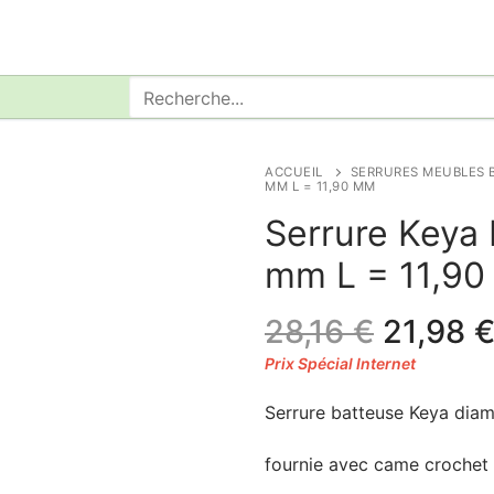
Rechercher
:
ACCUEIL
SERRURES MEUBLES 
MM L = 11,90 MM
Serrure Keya
mm L = 11,9
Le
28,16
€
21,98
prix
initial
Serrure batteuse Keya dia
était :
28,16 €
fournie avec came crochet