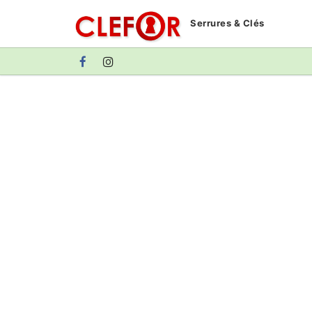
Aller
Serrures & Clés
au
contenu