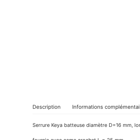
Description
Informations complémentai
Serrure Keya batteuse diamètre D=16 mm, l
fournie avec came crochet L = 25 mm