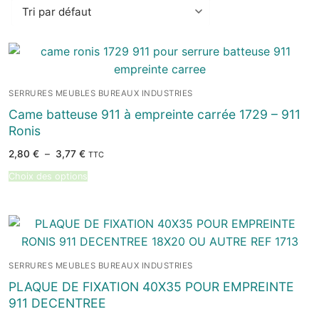
SERRURES MEUBLES BUREAUX INDUSTRIES
Came batteuse 911 à empreinte carrée 1729 – 911
Ronis
Plage
2,80
€
–
3,77
€
TTC
de
prix :
Choix des options
2,80 €
à
3,77 €
SERRURES MEUBLES BUREAUX INDUSTRIES
PLAQUE DE FIXATION 40X35 POUR EMPREINTE
911 DECENTREE