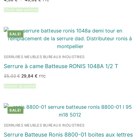
TTC
de
prix :
Choix des options
4,36 €
à
49,62 €
SALE!
SERRURES MEUBLES BUREAUX INDUSTRIES
Serrure à came Batteuse RONIS 1048A 1/2 T
Le
Le
35,02
€
29,84
€
TTC
prix
prix
initial
actuel
Ajouter au panier
était :
est :
35,02 €.
29,84 €.
SALE!
SERRURES MEUBLES BUREAUX INDUSTRIES
Serrure Batteuse Ronis 8800-01 boites aux lettres