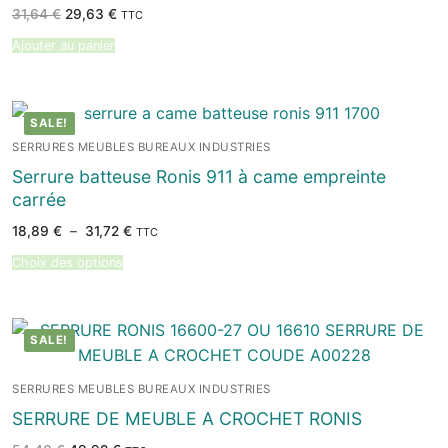
Le
Le
31,64
€
29,63
€
TTC
prix
prix
initial
actuel
Ajouter au panier
était :
est :
31,64 €.
29,63 €.
SALE!
SERRURES MEUBLES BUREAUX INDUSTRIES
Serrure batteuse Ronis 911 à came empreinte
carrée
Plage
18,89
€
–
31,72
€
TTC
de
prix :
Choix des options
18,89 €
à
31,72 €
SALE!
SERRURES MEUBLES BUREAUX INDUSTRIES
SERRURE DE MEUBLE A CROCHET RONIS