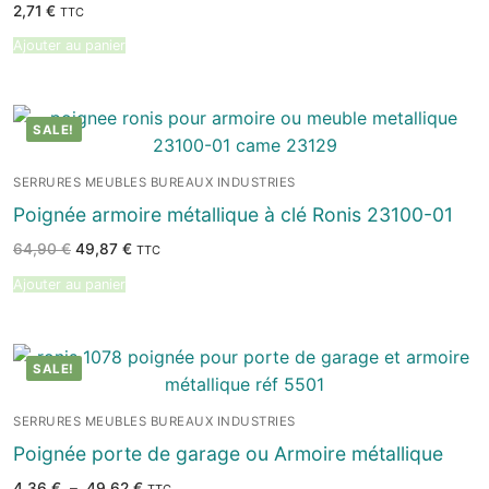
2,71
€
TTC
Ajouter au panier
SALE!
SERRURES MEUBLES BUREAUX INDUSTRIES
Poignée armoire métallique à clé Ronis 23100-01
Le
Le
64,90
€
49,87
€
TTC
prix
prix
initial
actuel
Ajouter au panier
était :
est :
64,90 €.
49,87 €.
SALE!
SERRURES MEUBLES BUREAUX INDUSTRIES
Poignée porte de garage ou Armoire métallique
Plage
4,36
€
–
49,62
€