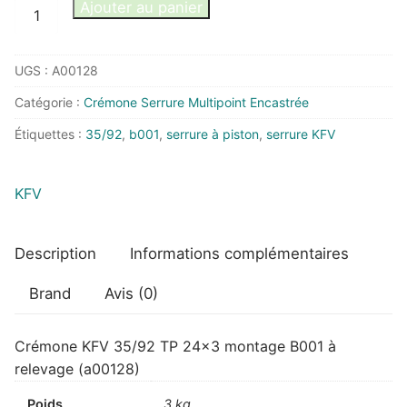
quantité
Ajouter au panier
de
Crémone
UGS :
A00128
KFV
35/92
Catégorie :
Crémone Serrure Multipoint Encastrée
TP
Étiquettes :
35/92
,
b001
,
serrure à piston
,
serrure KFV
24x3
montage
B001
KFV
à
relevage
Description
Informations complémentaires
Brand
Avis (0)
Crémone KFV 35/92 TP 24×3 montage B001 à
relevage (a00128)
Poids
3 kg