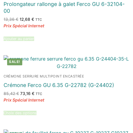
Prolongateur rallonge à galet Ferco GU 6-32104-
00
Le
Le
13,36
€
12,68
€
TTC
prix
prix
initial
actuel
était :
est :
13,36 €.
12,68 €.
Ajouter au panier
SALE!
CRÉMONE SERRURE MULTIPOINT ENCASTRÉE
Crémone Ferco GU 6.35 G-22782 (G-24402)
Le
Le
85,42
€
73,16
€
TTC
prix
prix
initial
actuel
était :
est :
85,42 €.
73,16 €.
Choix des options