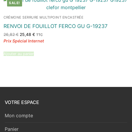
SALE!
CRÉMONE SERRURE MULTIPOINT ENCASTRÉE
RENVOI DE FOUILLOT FERCO GU G-19237
Le
Le
26,82
€
25,48
€
TTC
prix
prix
initial
actuel
était :
est :
26,82 €.
25,48 €.
Ajouter au panier
VOTRE ESPACE
Mon compte
Panier