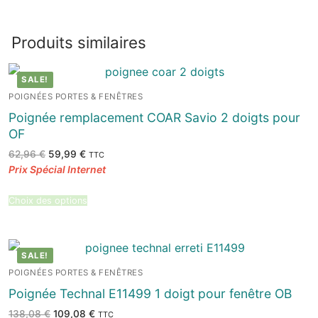
Produits similaires
SALE!
POIGNÉES PORTES & FENÊTRES
Poignée remplacement COAR Savio 2 doigts pour
OF
Le
Le
62,96
€
59,99
€
TTC
prix
prix
initial
actuel
était :
est :
62,96 €.
59,99 €.
Choix des options
SALE!
POIGNÉES PORTES & FENÊTRES
Poignée Technal E11499 1 doigt pour fenêtre OB
Le
Le
138,08
€
109,08
€
TTC