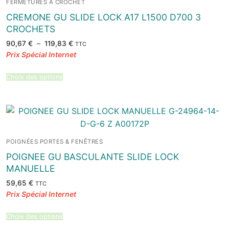
FERMETURES À CROCHET
CREMONE GU SLIDE LOCK A17 L1500 D700 3
CROCHETS
Plage
90,67
€
–
119,83
€
TTC
de
prix :
90,67 €
à
119,83 €
Choix des options
POIGNÉES PORTES & FENÊTRES
POIGNEE GU BASCULANTE SLIDE LOCK
MANUELLE
59,65
€
TTC
Choix des options