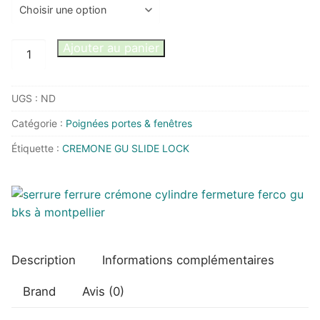
quantité
Ajouter au panier
de
POIGNEE
UGS :
ND
GU
BASCULANTE
Catégorie :
Poignées portes & fenêtres
SLIDE
Étiquette :
CREMONE GU SLIDE LOCK
LOCK
MANUELLE
Description
Informations complémentaires
Brand
Avis (0)