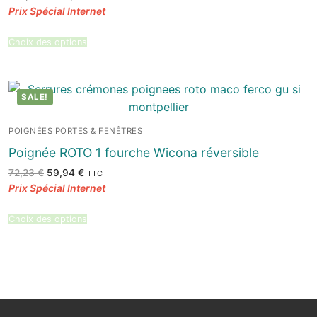
prix
prix
initial
actuel
était :
est :
138,08 €.
109,08 €.
Choix des options
SALE!
POIGNÉES PORTES & FENÊTRES
Poignée ROTO 1 fourche Wicona réversible
Le
Le
72,23
€
59,94
€
TTC
prix
prix
initial
actuel
était :
est :
72,23 €.
59,94 €.
Choix des options