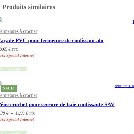
Produits similaires
ermetures à crochet
Façade PVC pour fermeture de coulissant alu
8,65
€
TTC
hoix des options
SALE!
ermetures à crochet
êne crochet pour serrure de baie coulissante SAV
Plage
,79
€
–
11,99
€
TTC
de
prix :
4,79 €
à
11,99 €
hoix des options