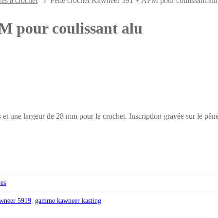
es à crochet
Pêne crochet Kawneer 391 + AFM pour coulissant alu
 pour coulissant alu
t une largeur de 28 mm pour le crochet. Inscription gravée sur le pên
res
awneer 5919
,
gamme kawneer kasting