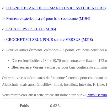
->
POIGNEE BLANCHE DE MANOEUVRE AVEC RENFORT (
->
Fermeture extérieure à clé pour baie coulissante (M194)
->
FACADE PVC SEULE (M186)
-> C
ROCHET 391 SEUL POUR serrure VERSUS (M218)
-> Pour les autres éléments, crémones 2/3 points, etc. nous consulter 
Dimensions boitier : 184 x 19,70 mm, entraxe de fixation 173
Bloc serrure Versus
à encastrer pour baie coulissante alumini
On retrouve ces mécanismes de fermeture à crochet pour coulissant su
Alutechnie, mais aussi Grosfillex, Initial, Installux, Intexalu, K-Lin
Vous retrouverez aussi cette article sur notre autre site ->
https://serru
Poids
0,02 kg