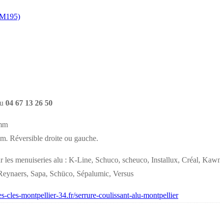
M195)
au
04 67 13 26 50
 mm
um. Réversible droite ou gauche.
r les menuiseries alu : K-Line, Schuco, scheuco, Installux, Créal, Kaw
e, Reynaers, Sapa, Schüco, Sépalumic, Versus
res-cles-montpellier-34.fr/serrure-coulissant-alu-montpellier