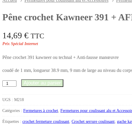
Accueil
Fermetures pour coulissant alu et Accessoires
Fermetur
Pêne crochet Kawneer 391 + AFM
14,69
€
TTC
Pêne crochet 391 kawneer ou technal + Anti-fausse manœuvre
coudé de 1 mm, longueur 38.9 mm, 9 mm de large au niveau du corps e
Ajouter au panier
quantité
de
Pêne
UGS :
M218
crochet
Catégories :
Fermetures à crochet
,
Fermetures pour coulissant alu et Accessoi
Kawneer
Étiquettes :
crochet fermeture coulissant
,
Crochet serrure coulissant
,
gache k
391